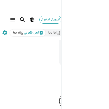
تسجيل الدخول
آية بآية
النص بالعربي
ترجمة
ﲃ
ﲄ