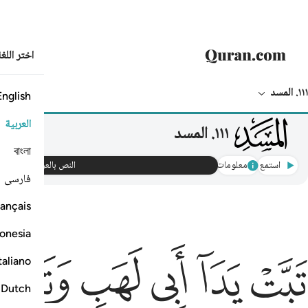
اختر اللغ
١١١. المسد
English
111
العربية
١١١
.
المسد
বাংলা
استمع
معلومات
النص بالعربي
فارسی
ançais
onesia
بت يدا ابي لهب وتب ١ ما اغنى عنه ماله وما كسب ٢
ﱸ
ﱹ
ﱺ
ﱻ
ﱼ
ﱽ
taliano
َبَّتْ يَدَآ أَبِى لَهَبٍۢ وَتَبَّ ١ مَآ أَغْنَىٰ عَنْهُ مَالُهُۥ وَمَا كَسَبَ ٢
Dutch