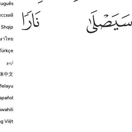
tuguês
يصلى نارا ذات لهب ٣
ﲅ
ﲆ
َيَصْلَىٰ نَارًۭا ذَاتَ لَهَبٍۢ ٣
усский
Shqip
ษาไทย
Türkçe
اردو
体中文
Melayu
spañol
swahili
ng Việt