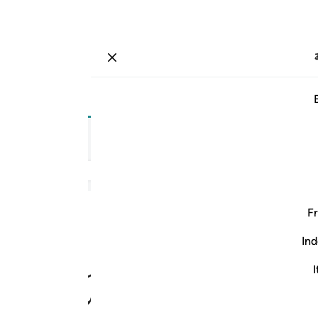
ة
تسجيل الدخول
صفحة
٦٠٣
جزء
٣٠
/
حزب
٦٠
الترجمة
Fr
Ind
ﱾ
ﱿ
ﲀ
ﲁ
ﲂ
I