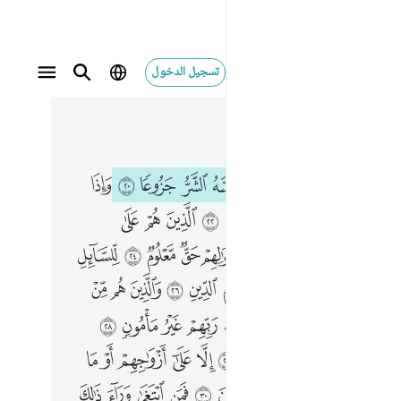
تسجيل الدخول
 في السياق
٥, جوز ٢٩
مصلين ٢٢ الذين هم على صلاتهم دايمون ٢٣ والذين في اموالهم حق معلوم ٢٤ للسايل والمحروم ٢٥ والذين يصدقون بيوم الدين ٢٦ والذين هم من عذاب ربهم مشفقون ٢٧ ان عذاب ربهم غير مامون ٢٨ والذين هم لفروجهم حافظون ٢٩ الا على ازواجهم او ما ملكت ايمانهم فانهم غير ملومين ٣٠ فمن ابتغى وراء ذالك فاولايك هم العادون ٣١ والذين هم لاماناتهم وعهدهم راعون ٣٢ والذين هم بشهاداتهم قايمون ٣٣ والذين هم على صلاتهم يحافظون ٣٤ اولايك في جنات مكرمون ٣٥
ﱬ
ﱭ
ﱮ
ﱯ
ﱰ
ﱱ
ﱲ
ﱳ
ﱴ
ﱵ
َلِّينَ ٢٢ ٱلَّذِينَ هُمْ عَلَىٰ صَلَاتِهِمْ دَآئِمُونَ ٢٣ وَٱلَّذِينَ فِىٓ أَمْوَٰلِهِمْ حَقٌّۭ مَّعْلُومٌۭ ٢٤ لِّلسَّآئِلِ وَٱلْمَحْرُومِ ٢٥ وَٱلَّذِينَ يُصَدِّقُونَ بِيَوْمِ ٱلدِّينِ ٢٦ وَٱلَّذِينَ هُم مِّنْ عَذَابِ رَبِّهِم مُّشْفِقُونَ ٢٧ إِنَّ عَذَابَ رَبِّهِمْ غَيْرُ مَأْمُونٍۢ ٢٨ وَٱلَّذِينَ هُمْ لِفُرُوجِهِمْ حَـٰفِظُونَ ٢٩ إِلَّا عَلَىٰٓ أَزْوَٰجِهِمْ أَوْ مَا مَلَكَتْ أَيْمَـٰنُهُمْ فَإِنَّهُمْ غَيْرُ مَلُومِينَ ٣٠ فَمَنِ ٱبْتَغَىٰ وَرَآءَ ذَٰلِكَ فَأُو۟لَـٰٓئِكَ هُمُ ٱلْعَادُونَ ٣١ وَٱلَّذِينَ هُمْ لِأَمَـٰنَـٰتِهِمْ وَعَهْدِهِمْ رَٰعُونَ ٣٢ وَٱلَّذِينَ هُم بِشَهَـٰدَٰتِهِمْ قَآئِمُونَ ٣٣ وَٱلَّذِينَ هُمْ عَلَىٰ صَلَاتِهِمْ يُحَافِظُونَ ٣٤ أُو۟لَـٰٓئِكَ فِى جَنَّـٰتٍۢ مُّكْرَمُونَ ٣٥
ﱷ
ﱸ
ﱹ
ﱺ
ﱻ
ﱼ
ﱽ
ﱾ
ﱿ
ﲁ
ﲂ
ﲃ
ﲄ
ﲅ
ﲆ
ﲇ
ﲈ
ﲉ
ﲋ
ﲌ
ﲍ
ﲎ
ﲏ
ﲐ
ﲑ
ﲒ
ﲓ
ﲕ
ﲖ
ﲗ
ﲘ
ﲙ
ﲚ
ﲛ
ﲜ
ﲝ
ﲟ
ﲠ
ﲡ
ﲢ
ﲣ
ﲤ
ﲥ
ﲦ
ﲧ
ﲩ
ﲪ
ﲫ
ﲬ
ﲭ
ﲮ
ﲯ
ﲰ
ﲱ