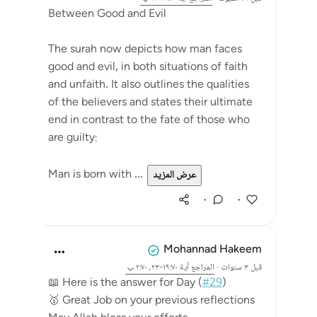
Between Good and Evil
The surah now depicts how man faces
good and evil, in both situations of faith
and unfaith. It also outlines the qualities
of the believers and states their ultimate
end in contrast to the fate of those who
are guilty:
Man is born with ...
عرض المزيد
٠
٠
Mohannad Hakeem
قبل ٣ سنوات
·
المراجع
آية ١٩:٧٠-٢٣، ٢:٧٠
📖 Here is the answer for Day (
#29
)
🥇 Great Job on your previous reflections