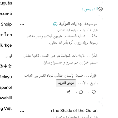
tuguês
الدروس
усский
موسوعة الهدايات القرآنية
Shqip
قبل ٤٠ أسبوعًا
·
المراجع
آية ٢٠:٧٠
ษาไทย
مَسَّهُ... تسلية المصاب، وتهوين البلاء، وقصر مدته،
وسرعة نزوله وزوال أثره بأمر الله تعالى.
Türkçe
اردو
الشَّرُّ... الابتلاءات المؤلمة شر على العباد، لكنها تنقلب
عليهم خيرًا إن هم صبروا واحتسبوا وعملوا.
体中文
جَزُوعًا... طبيعة الإنسان التقلّب تجاه القدر بين الثبات
Melayu
والزيغ، والإ...
عرض المزيد
spañol
٠
٠
swahili
ng Việt
In the Shade of the Quran
قبل ٣١ أسبوعًا
·
المراجع
آية ١٩:٧٠-٢١