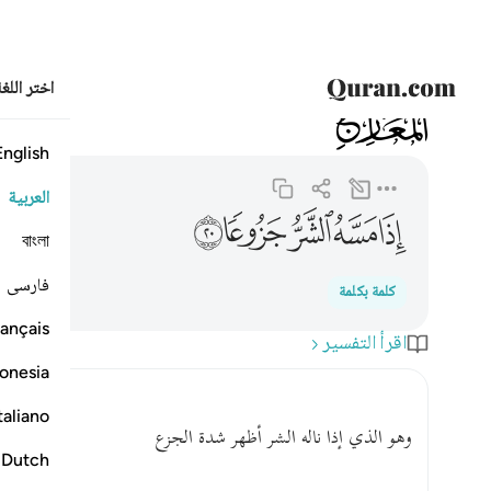
اختر اللغ
070
المعارج
70:20
اذا مسه الشر جزوعا ٢٠
English
العربية
ﱰ
ﱱ
ﱲ
ﱳ
ﱴ
বাংলা
فارسی
كلمة بكلمة
ançais
اقرأ التفسير
onesia
taliano
وهو الذي إذا ناله الشر أظهر شدة الجزع
Dutch