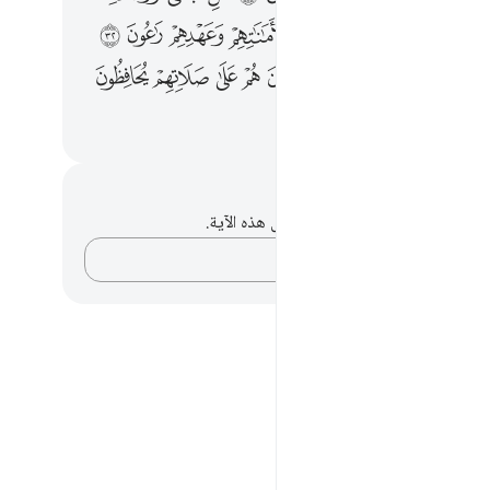
ﲳ
ﲴ
ﲵ
ﲶ
ﲷ
ﲸ
ﲹ
ﲺ
ﲻ
ﲽ
ﲾ
ﲿ
ﳀ
ﳁ
ﳂ
ﳃ
ﳄ
ﳅ
ﳇ
ﳈ
ﳉ
ﳊ
ﳋ
حظات وتأملات
لديك أي ملاحظات أو تأملات حول هذه الآية.
دوّن أفكارك…