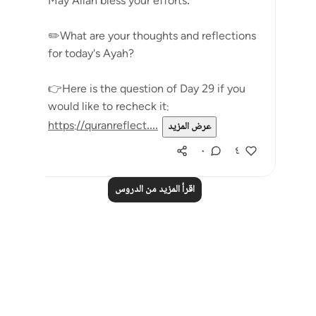
May Allah bless your efforts.
✏️What are your thoughts and reflections
for today's Ayah?
👉Here is the question of Day 29 if you
would like to recheck it:
https://quranreflect....
عرض المزيد
٠
٤
اقرأ المزيد من الدروس
Notes
placeholders