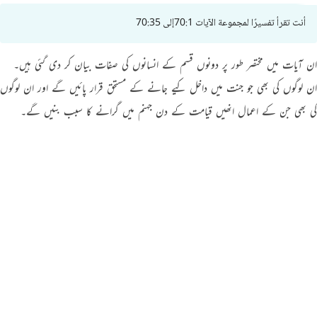
أنت تقرأ تفسيرًا لمجموعة الآيات 70:1إلى 70:35
ان آیات میں مختصر طور پر دونوں قسم کے انسانوں کی صفات بیان کر دی گئی ہیں۔
ان لوگوں کی بھی جو جنت میں داخل کيے جانے کے مستحق قرار پائیں گے اور ان لوگوں
کی بھی جن کے اعمال انھیں قیامت کے دن جہنم میں گرانے کا سبب بنیں گے۔