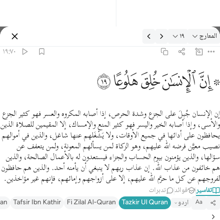
لتفسير: المعارج ١٩:٧٠
المعارج
١٩
تسجيل الدخول
١٩:٧٠
 ان الانسان خلق هلوعا ١٩
ﱪ ﱫ
ﱬ
ﱭ
ﱮ
ﱯ
 إِنَّ ٱلْإِنسَـٰنَ خُلِقَ هَلُوعًا ١٩
إن الإنسان جُبِلَ على الجزع وشدة الحرص، إذا أصابه المكروه والعسر فهو كثير الجزع
والأسى، وإذا أصابه الخير واليسر فهو كثير المنع والإمساك، إلا المقيمين للصلاة الذين
يحافظون على أدائها في جميع الأوقات، ولا يَشْغَلهم عنها شاغل، والذين في أموالهم
نصيب معيَّن فرضه الله عليهم، وهو الزكاة لمن يسألهم المعونة، ولمن يتعفف عن
سؤالها، والذين يؤمنون بيوم الحساب والجزاء فيستعدون له بالأعمال الصالحة، والذين
هم خائفون من عذاب الله. إن عذاب ربهم لا ينبغي أن يأمنه أحد. والذين هم حافظون
لفروجهم عن كل ما حرَّم الله عليهم، إلا على أزواجهم وإمائهم، فإنهم غير مؤاخذين.
تفاسير
فوائد
تدبرات
اردو
Tazkir Ul Quran
Fi Zilal Al-Quran
Tafsir Ibn Kathir
ran
Aa