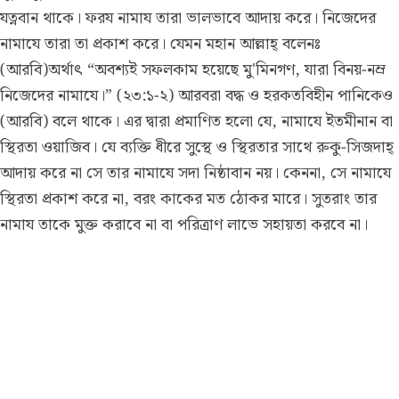
যত্নবান থাকে। ফরয নামায তারা ভালভাবে আদায় করে। নিজেদের
নামাযে তারা তা প্রকাশ করে। যেমন মহান আল্লাহ্ বলেনঃ
(আরবি)অর্থাৎ “অবশ্যই সফলকাম হয়েছে মু'মিনগণ, যারা বিনয়-নম্র
নিজেদের নামাযে।” (২৩:১-২) আরবরা বদ্ধ ও হরকতবিহীন পানিকেও
(আরবি) বলে থাকে। এর দ্বারা প্রমাণিত হলো যে, নামাযে ইতমীনান বা
স্থিরতা ওয়াজিব। যে ব্যক্তি ধীরে সুস্থে ও স্থিরতার সাথে রুকু-সিজদাহ্
আদায় করে না সে তার নামাযে সদা নিষ্ঠাবান নয়। কেননা, সে নামাযে
স্থিরতা প্রকাশ করে না, বরং কাকের মত ঠোকর মারে। সুতরাং তার
নামায তাকে মুক্ত করাবে না বা পরিত্রাণ লাভে সহায়তা করবে না।
এটাও বলা হয়েছে যে, এর দ্বারা প্রত্যেক ঐ ভাল আমলকে বুঝানো
হয়েছে যা স্থায়ী হয়। যেমন সহীহ্ হাদীসে হযরত আয়েশা (রাঃ) হতে
বর্ণিত আছে যে, রাসূলুল্লাহ্ (সঃ) বলেছেনঃ “আল্লাহর নিকট ঐ আমলই
অধিক পছন্দনীয় যা চিরস্থায়ী হয়, যদিও তা অল্প হয়। অন্য শব্দে
রয়েছেঃ “যার উপর আমলকারী স্থায়ীভাবে থাকে।” হযরত আয়েশা
(রাঃ) বলেনঃ রাসূলুল্লাহ্ (সঃ)-এর অভ্যাস ছিল এই যে, যখন তিনি