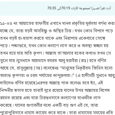
أنت تقرأ تفسيرًا لمجموعة الآيات 70:19إلى 70:35
১৯-৩৫ নং আয়াতের তাফসীর
এখানে মানব প্রকৃতির দুর্বলতা বর্ণনা করা
হচ্ছে যে, তারা বড়ই অসহিষ্ণু ও অস্থির চিত্ত। যখন কোন বিপদে পড়ে
তখন বড়ই হা-হুতাশ করতে থাকে এবং নিরাশায় একেবারে ভেঙ্গে
পড়ে। পক্ষান্তরে, যখন কোন কল্যাণ লাভ করে ও অবস্থা স্বচ্ছল হয়
তখন হয়ে যায় অতি কৃপণ। আল্লাহ তা'আলার হকের কথাও তখন সে
ভুলে যায়।মুসনাদে আহমাদে হযরত আবূ হুরাইরা (রাঃ) হতে বর্ণিত
আছে যে, রাসূলুল্লাহ্ (সঃ) বলেছেনঃ “মানুষের নিকৃষ্টতম জিনিস হলো
অত্যন্ত কৃপণতা ও চরম পর্যায়ের কাপুরুষতা।” (এ হাদীসটি সুনানে আবু
দাউদেও বর্ণিত হয়েছে)এরপর আল্লাহ্ পাক বলেনঃ তবে হ্যাঁ, এই
নিন্দনীয় স্বভাব হতে তারাই দূরে রয়েছে যাদের উপর আল্লাহর বিশেষ
রহমত রয়েছে এবং যারা চিরন্তনভাবে কল্যাণের তাওফীক লাভ
করেছে। যাদের গুণাবলীর মধ্যে একটি বড় গুণ এই যে, তারা
পুরোপুরিভাবে নামায কায়েম করে থাকে। তারা নামাযের সময়ের প্রতি