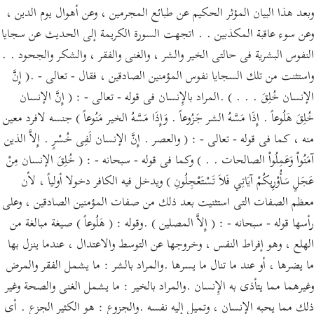
وبعد هذا البيان المؤثر الحكيم عن طبائع المجرمين ، وعن أهوال يوم الدين ،
وعن سوء عاقبة المكذبين . . اتجهت السورة الكريمة إلى الحديث عن سجايا
النفوس البشرية فى حالتى الخير والشر ، والغنى والفقر ، والشكر والجحود . .
واستثنت من تلك السجايا نفوس المؤمنين الصادقين ، فقال - تعالى - .( إِنَّ
الإنسان خُلِقَ . . . ) .المراد بالإِنسان فى قوله - تعالى - : ( إِنَّ الإنسان
خُلِقَ هَلُوعاً . إِذَا مَسَّهُ الشر جَزُوعاً . وَإِذَا مَسَّهُ الخير مَنُوعاً ) جنسه لافرد معين
منه ، كما فى قوله - تعالى - : ( والعصر . إِنَّ الإنسان لَفِى خُسْرٍ . إِلاَّ الذين
آمَنُواْ وَعَمِلُواْ الصالحات . . ) وكما فى قوله - سبحانه - : ( خُلِقَ الإنسان مِنْ
عَجَلٍ سَأُوْرِيكُمْ آيَاتِي فَلاَ تَسْتَعْجِلُونِ ) ويدخل فيه الكافر دخولا أولياً ، لأن
معظم الصفات التى استثنيت بعد ذلك من صفات المؤمنين الصادقين ، وعلى
رأسها قوله - سبحانه - : ( إِلاَّ المصلين ) .وقوله : ( هَلُوعاً ) صيغة مبالغة من
الهلع ، وهو إفراط النفس ، وخروجها عن التوسط والاعتدال ، عندما ينزل بها
ما يضرها ، أو عند ما تنال ما يسرها .والمراد بالشر : ما يشمل الفقر والمرض
وغيرهما مما يتأذى به الإِنسان .والمراد بالخير : ما يشمل الغنى والصحة وغير
ذلك مما يحبه الإِنسان ، وتميل إليه نفسه .والجزوع : هو الكثير الجزع . أى