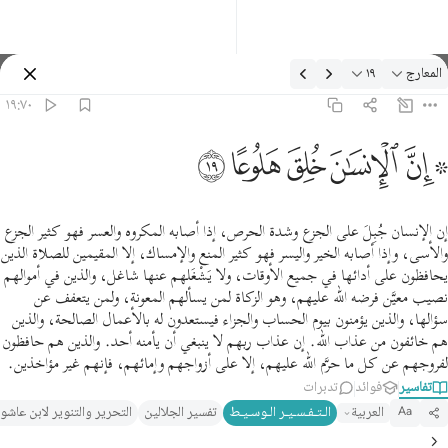
لتفسير: المعارج ١٩:٧٠
المعارج
١٩
تسجيل الدخول
١٩:٧٠
 ان الانسان خلق هلوعا ١٩
ﱪ ﱫ
ﱬ
ﱭ
ﱮ
ﱯ
 إِنَّ ٱلْإِنسَـٰنَ خُلِقَ هَلُوعًا ١٩
إن الإنسان جُبِلَ على الجزع وشدة الحرص، إذا أصابه المكروه والعسر فهو كثير الجزع
والأسى، وإذا أصابه الخير واليسر فهو كثير المنع والإمساك، إلا المقيمين للصلاة الذين
يحافظون على أدائها في جميع الأوقات، ولا يَشْغَلهم عنها شاغل، والذين في أموالهم
نصيب معيَّن فرضه الله عليهم، وهو الزكاة لمن يسألهم المعونة، ولمن يتعفف عن
سؤالها، والذين يؤمنون بيوم الحساب والجزاء فيستعدون له بالأعمال الصالحة، والذين
هم خائفون من عذاب الله. إن عذاب ربهم لا ينبغي أن يأمنه أحد. والذين هم حافظون
لفروجهم عن كل ما حرَّم الله عليهم، إلا على أزواجهم وإمائهم، فإنهم غير مؤاخذين.
تفاسير
فوائد
تدبرات
العربية
الـتـفـسـيـر الـوسـيـط
تفسير الجلالين
التحرير والتنوير لابن عاشو
Aa