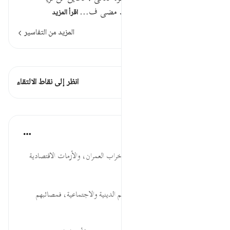
أهلكناها أي أهلكنا أهلها . وقد مضى ف…
اقرأ المزيد
المزيد من التفاسير
اطلع على القراءات
هذه الآية 2 التقاطعات
انظر إلى نقاط الالتقاء
الدروس
موسوعة الهدايات القرآنية
قبل ٤٠ أسبوعًا
·
المراجع
آية ٤٥:٢٢
أَهْلَكْنَاهَا ... اندثار الحضارات، وخراب العمران، والأزمات الاقتصادية
ونحوها: من الله بسبب ظلمهم.
وَهِيَ ... على الأمم مراجعة حالاتهم الدينية والاجتماعية، فمصائبهم
بسبب ما اقترفوه من أنواع الظلم.