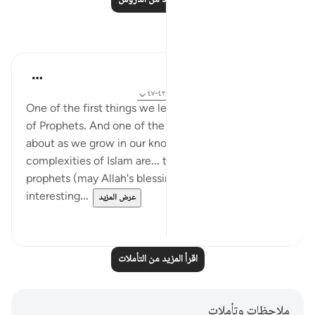
اقرأ المزيد من الدروس
تأملات
Hana Alasry
قبل ٧ سنوات
·
المراجع
سورة ٢٢ و آية ٤٢:٢٢-٤٧
One of the first things we learn about are the stories
of Prophets. And one of the first things we forget
about as we grow in our knowledge of the
complexities of Islam are... the stories of the
prophets (may Allah's blessing be on them). It's very
interesting...
عرض المزيد
٠
٣
اقرأ المزيد من التأملات
ملاحظات وتأملات