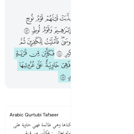
الفصل ٢٢, صفحة ٣٣٧, جوز ١٧
وان يكذبوك فقد كذبت قبلهم قوم نوح وعاد وثمود ٤٢ وقوم ابراهيم وقوم لوط ٤٣ واصحاب مدين وكذب موسى فامليت للكافرين ثم اخذتهم فكيف كان نكير ٤٤ فكاين من قرية اهلكناها وهي ظالمة فهي خاوية على عروشها وبير معطلة وقصر مشيد ٤٥
ﲇ
ﲈ
ﲉ
ﲊ
ﲋ
ﲌ
ﲍ
وَإِن يُكَذِّبُوكَ فَقَدْ كَذَّبَتْ قَبْلَهُمْ قَوْمُ نُوحٍۢ وَعَادٌۭ وَثَمُودُ ٤٢ وَقَوْمُ إِبْرَٰهِيمَ وَقَوْمُ لُوطٍۢ ٤٣ وَأَصْحَـٰبُ مَدْيَنَ ۖ وَكُذِّبَ مُوسَىٰ فَأَمْلَيْتُ لِلْكَـٰفِرِينَ ثُمَّ أَخَذْتُهُمْ ۖ فَكَيْفَ كَانَ نَكِيرِ ٤٤ فَكَأَيِّن مِّن قَرْيَةٍ أَهْلَكْنَـٰهَا وَهِىَ ظَالِمَةٌۭ فَهِىَ خَاوِيَةٌ عَلَىٰ عُرُوشِهَا وَبِئْرٍۢ مُّعَطَّلَةٍۢ وَقَصْرٍۢ مَّشِيدٍ ٤٥
ﲎ
ﲏ
ﲐ
ﲑ
ﲒ
ﲓ
ﲔ
ﲕ
ﲖ
ﲗﲘ
ﲙ
ﲚﲛ
ﲜ
ﲝ
ﲞ
ﲟﲠ
ﲡ
ﲢ
ﲣ
ﲤ
ﲥ
ﲦ
ﲧ
ﲨ
ﲩ
ﲪ
ﲫ
ﲬ
ﲭ
ﲮ
ﲯ
ﲰ
ﲱ
ﲲ
ﲳ
اقرأ التفسير
Arabic Qurtubi Tafseer
قوله تعالى : فكأين من قرية أهلكناها وهي ظالمة فهي خاوية على
عروشها وبئر معطلة وقصر مشيدقوله تعالى : فكأين من قرية