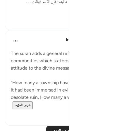
ظَالِمَةٌ ... التحذير من الظلم وبيان عاقبته؛ فإن الأمم الهالك...
عرض المزيد
٠
٠
In the Shade of the Quran
قبل ٣١ أسبوعًا
·
المراجع
آية ٤٥:٢٢
The surah adds a general reference to past
communities which suffered because of their
attitude to the divine message:
"How many a township have We destroyed because
it had been immersed in evildoing. Now they lie in
desolate ruin. How many a well lies abando...
عرض المزيد
٠
٠