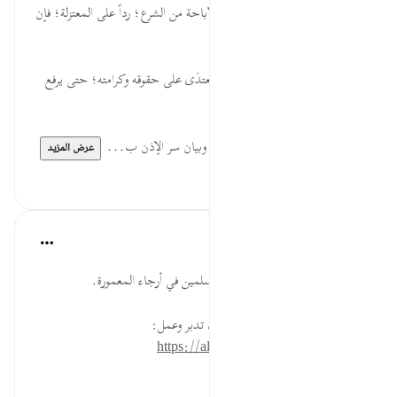
أُذِنَ ... التشريع من الله تعالى، والإباحة من الشرع؛ رداً على المعتزلة؛ فإن
الإذن لإباحة ما كان ممنوعاً.
لِلَّذِينَ ... يباح الدفاع للمظلوم المعتدَى على حقوقه وكرامته؛ حتى يرفع
الظلم عن نفسه، ويضمن حقوقه.
يُقَاتَلُونَ ... مشروعية جهاد الدفع، وبيان سر الإذن ب...
عرض المزيد
٠
٠
القرآن تدبر وعمل
قبل ٤٠ أسبوعًا
·
المراجع
آية ٣٩:٢٢
ادعُ لإخوانك المستضعفين من المسلمين في أرجاء المعمورة.
* للمزيد عن هذه الآية في مصحف تدبر وعمل:
https://altadabbur.com/#aya=22_39
#عمل