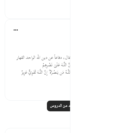
٠
٠
Salah Soltan
قبل ٨ سنوات
·
المراجع
آية ٣٩:٢٢-٤٠
#ابني_الحبيب
ابذل النفس والمال، وكل رخيص وغال، دفاعاً عن دين الله الواحد القهار
ومع تمام اليقين بوعده سبحانه ' وَإِنَّ اللَّـهَ عَلَىٰ نَصْرِهِمْ
لَقَدِيرٌ﴿٣٩﴾'(الحج) و ' وَلَيَنصُرَنَّ اللَّـهُ مَن يَنصُرُهُ ۗ إِنَّ اللَّـهَ لَقَوِيٌّ عَزِيزٌ
﴿٤٠﴾'(الحج)
٠
٠
اقرأ المزيد من الدروس
تأملات