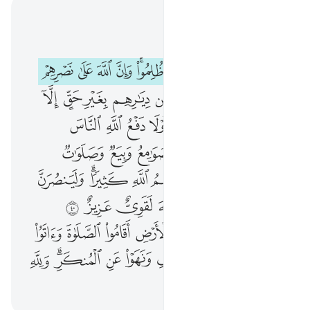
اقرأ في السياق
الفصل ٢٢, صفحة ٣٣٧, جوز ١٧
اذن للذين يقاتلون بانهم ظلموا وان الله على نصرهم لقدير ٣٩ الذين اخرجوا من ديارهم بغير حق الا ان يقولوا ربنا الله ولولا دفع الله الناس بعضهم ببعض لهدمت صوامع وبيع وصلوات ومساجد يذكر فيها اسم الله كثيرا ولينصرن الله من ينصره ان الله لقوي عزيز ٤٠ الذين ان مكناهم في الارض اقاموا الصلاة واتوا الزكاة وامروا بالمعروف ونهوا عن المنكر ولله عاقبة الامور ٤١
ﱁ
ﱂ
ﱃ
ﱄ
ﱅﱆ
ﱇ
ﱈ
ﱉ
ﱊ
أُذِنَ لِلَّذِينَ يُقَـٰتَلُونَ بِأَنَّهُمْ ظُلِمُوا۟ ۚ وَإِنَّ ٱللَّهَ عَلَىٰ نَصْرِهِمْ لَقَدِيرٌ ٣٩ ٱلَّذِينَ أُخْرِجُوا۟ مِن دِيَـٰرِهِم بِغَيْرِ حَقٍّ إِلَّآ أَن يَقُولُوا۟ رَبُّنَا ٱللَّهُ ۗ وَلَوْلَا دَفْعُ ٱللَّهِ ٱلنَّاسَ بَعْضَهُم بِبَعْضٍۢ لَّهُدِّمَتْ صَوَٰمِعُ وَبِيَعٌۭ وَصَلَوَٰتٌۭ وَمَسَـٰجِدُ يُذْكَرُ فِيهَا ٱسْمُ ٱللَّهِ كَثِيرًۭا ۗ وَلَيَنصُرَنَّ ٱللَّهُ مَن يَنصُرُهُۥٓ ۗ إِنَّ ٱللَّهَ لَقَوِىٌّ عَزِيزٌ ٤٠ ٱلَّذِينَ إِن مَّكَّنَّـٰهُمْ فِى ٱلْأَرْضِ أَقَامُوا۟ ٱلصَّلَوٰةَ وَءَاتَوُا۟ ٱلزَّكَوٰةَ وَأَمَرُوا۟ بِٱلْمَعْرُوفِ وَنَهَوْا۟ عَنِ ٱلْمُنكَرِ ۗ وَلِلَّهِ عَـٰقِبَةُ ٱلْأُمُورِ ٤١
ﱋ
ﱌ
ﱍ
ﱎ
ﱏ
ﱐ
ﱑ
ﱒ
ﱓ
ﱔ
ﱕ
ﱖ
ﱗﱘ
ﱙ
ﱚ
ﱛ
ﱜ
ﱝ
ﱞ
ﱟ
ﱠ
ﱡ
ﱢ
ﱣ
ﱤ
ﱥ
ﱦ
ﱧ
ﱨﱩ
ﱪ
ﱫ
ﱬ
ﱭﱮ
ﱯ
ﱰ
ﱱ
ﱲ
ﱳ
ﱴ
ﱵ
ﱶ
ﱷ
ﱸ
ﱹ
ﱺ
ﱻ
ﱼ
ﱽ
ﱾ
ﱿ
ﲀ
ﲁﲂ
ﲃ
ﲄ
ﲅ
ﲆ