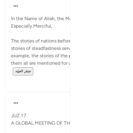
Razia Zahra
قبل سنتين
·
المراجع
آية ٣٩:٢٢
In the Name of Allah, the Most Merciful, the
Especially Merciful,
The stories of nations before serve as a guide, the
stories of steadfastness serve as a guide and
example, the stories of the prophets peace be upon
them all are mentioned for us to contemplate...
عرض المزيد
٤
١٤
Syaari Ab Rahman
السنة الماضية
·
المراجع
آية ٣٨:٢٢-٤٢
JUZ 17
A GLOBAL MEETING OF THE UMMAH