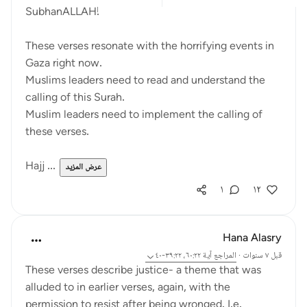
SubhanALLAH!
These verses resonate with the horrifying events in
Gaza right now.
Muslims leaders need to read and understand the
calling of this Surah.
Muslim leaders need to implement the calling of
these verses.
Hajj ...
عرض المزيد
١
١٢
Hana Alasry
قبل ٧ سنوات
·
المراجع
آية ٦٠:٢٢، ٣٩:٢٢-٤٠
These verses describe justice- a theme that was
alluded to in earlier verses, again, with the
permission to resist after being wronged. I.e.