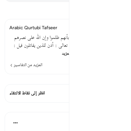
اقرأ التفسير
Arabic Qurtubi Tafseer
قوله تعالى : أذن للذين يقاتلون بأنهم ظلموا وإن الله على نصرهم
لقديرفيه مسألتان :الأولى : قوله تعالى : أذن للذين يقاتلون قيل :
هذا بيان قوله إن الله يد…
اقرأ المزيد
المزيد من التفاسير
اطلع على القراءات
هذه الآية 1 التقاطعات
انظر إلى نقاط الالتقاء
الدروس
موسوعة الهدايات القرآنية
قبل ٤٠ أسبوعًا
·
المراجع
آية ٣٩:٢٢