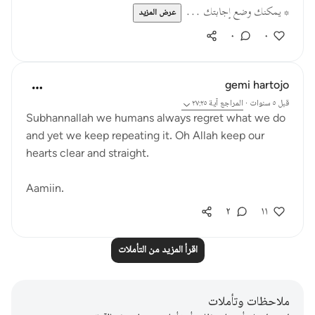
* يمكنك وضع إجابتك ...
عرض المزيد
٠
٠
gemi hartojo
قبل ٥ سنوات
·
المراجع
آية ٢٧:٢٥
Subhannallah we humans always regret what we do
and yet we keep repeating it. Oh Allah keep our
hearts clear and straight.
Aamiin.
٢
١١
اقرأ المزيد من التأملات
ملاحظات وتأملات