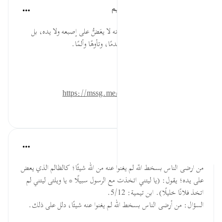
الهيئة العالمية لتدبر القرآن الكريم
قبل ٣٠ أسبوعًا
·
المراجع
آية ٢٧:٢٥
ما أشدَّ ندم الكافر في اليوم الآخر! إنه لا يعَضُّ على إصبعه ولا يده، بل
يجمع في عضّه كلتا يديه حسرةً وندمًا، وتأوهًا وألمًا.
المصدر: هدايات القرآن الكريم
للمزيد حمل تطبيق تدبر:
https://mssg.me/4lx6w
٠
٠
القرآن تدبر وعمل
قبل ٤٠ أسبوعًا
·
المراجع
آية ٢٧:٢٥
من أرضى الناس بسخط الله لم يغنوا عنه من الله شيئًا؛ كالظالم الذي يعض
على يده؛ يقول: (يا ليتني اتخذت مع الرسول سبيلًا * يا ويلتى ليتني لم
اتخذ فلانًا خليلًا). ابن تيمية: 5/12.
السؤال: من أرضى الناس بسخط الله لم يغنوا عنه شيئًا، دلل على ذلك.