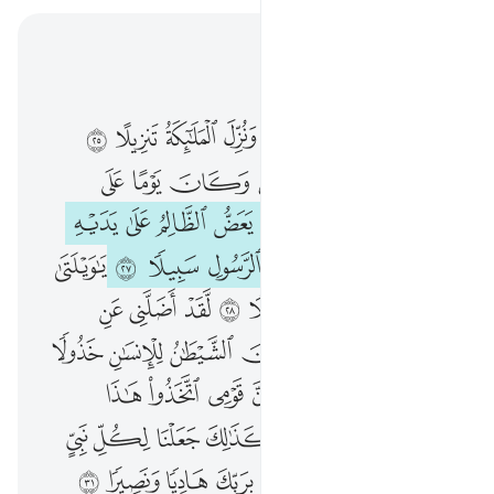
اقرأ في السياق
الفصل ٢٥, صفحة ٣٦٢, جوز ١٩
ويوم تشقق السماء بالغمام ونزل الملايكة تنزيلا ٢٥ الملك يوميذ الحق للرحمان وكان يوما على الكافرين عسيرا ٢٦ ويوم يعض الظالم على يديه يقول يا ليتني اتخذت مع الرسول سبيلا ٢٧ يا ويلتى ليتني لم اتخذ فلانا خليلا ٢٨ لقد اضلني عن الذكر بعد اذ جاءني وكان الشيطان للانسان خذولا ٢٩ وقال الرسول يا رب ان قومي اتخذوا هاذا القران مهجورا ٣٠ وكذالك جعلنا لكل نبي عدوا من المجرمين وكفى بربك هاديا ونصيرا ٣١
ﱴ
ﱵ
ﱶ
ﱷ
ﱸ
ﱹ
ﱺ
ﱻ
وَيَوْمَ تَشَقَّقُ ٱلسَّمَآءُ بِٱلْغَمَـٰمِ وَنُزِّلَ ٱلْمَلَـٰٓئِكَةُ تَنزِيلًا ٢٥ ٱلْمُلْكُ يَوْمَئِذٍ ٱلْحَقُّ لِلرَّحْمَـٰنِ ۚ وَكَانَ يَوْمًا عَلَى ٱلْكَـٰفِرِينَ عَسِيرًۭا ٢٦ وَيَوْمَ يَعَضُّ ٱلظَّالِمُ عَلَىٰ يَدَيْهِ يَقُولُ يَـٰلَيْتَنِى ٱتَّخَذْتُ مَعَ ٱلرَّسُولِ سَبِيلًۭا ٢٧ يَـٰوَيْلَتَىٰ لَيْتَنِى لَمْ أَتَّخِذْ فُلَانًا خَلِيلًۭا ٢٨ لَّقَدْ أَضَلَّنِى عَنِ ٱلذِّكْرِ بَعْدَ إِذْ جَآءَنِى ۗ وَكَانَ ٱلشَّيْطَـٰنُ لِلْإِنسَـٰنِ خَذُولًۭا ٢٩ وَقَالَ ٱلرَّسُولُ يَـٰرَبِّ إِنَّ قَوْمِى ٱتَّخَذُوا۟ هَـٰذَا ٱلْقُرْءَانَ مَهْجُورًۭا ٣٠ وَكَذَٰلِكَ جَعَلْنَا لِكُلِّ نَبِىٍّ عَدُوًّۭا مِّنَ ٱلْمُجْرِمِينَ ۗ وَكَفَىٰ بِرَبِّكَ هَادِيًۭا وَنَصِيرًۭا ٣١
ﱼ
ﱽ
ﱾ
ﱿﲀ
ﲁ
ﲂ
ﲃ
ﲄ
ﲅ
ﲆ
ﲇ
ﲈ
ﲉ
ﲊ
ﲋ
ﲌ
ﲍ
ﲎ
ﲏ
ﲐ
ﲑ
ﲒ
ﲓ
ﲔ
ﲕ
ﲖ
ﲗ
ﲘ
ﲙ
ﲚ
ﲛ
ﲜ
ﲝ
ﲞ
ﲟ
ﲠﲡ
ﲢ
ﲣ
ﲤ
ﲥ
ﲦ
ﲧ
ﲨ
ﲩ
ﲪ
ﲫ
ﲬ
ﲭ
ﲮ
ﲯ
ﲰ
ﲱ
ﲲ
ﲳ
ﲴ
ﲵ
ﲶ
ﲷﲸ
ﲹ
ﲺ
ﲻ
ﲼ
ﲽ