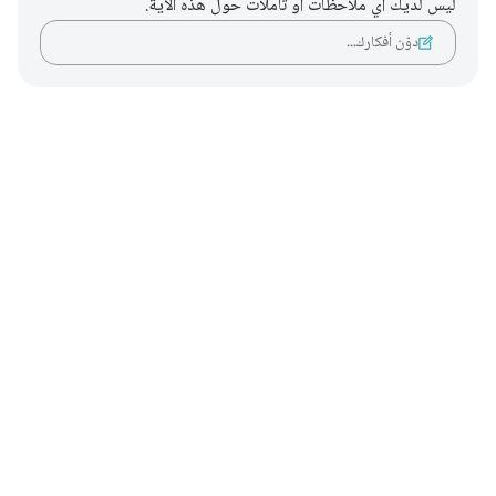
ليس لديك أي ملاحظات أو تأملات حول هذه الآية.
دوّن أفكارك…
Notes
placeholders
close