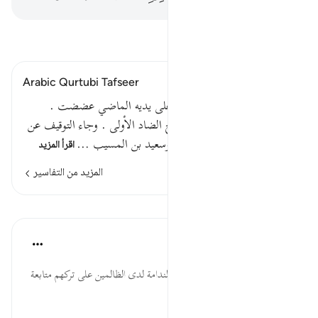
اقرأ التفسير
Arabic Qurtubi Tafseer
قوله تعالى : ويوم يعض الظالم على يديه الماضي عضضت .
وحكى الكسائي عضضت بفتح الضاد الأولى . وجاء التوقيف عن
أهل التفسير ، منهم ابن عباس وسعيد بن المسيب …
اقرأ المزيد
المزيد من التفاسير
الدروس
موسوعة الهدايات القرآنية
قبل ٤٠ أسبوعًا
·
المراجع
آية ٢٧:٢٥
يَعَضُّ ... تصوير مشاعر الحسرة والندامة لدى الظالمين على تركهم متابعة
الرسول صلى الله عليه وسلم.