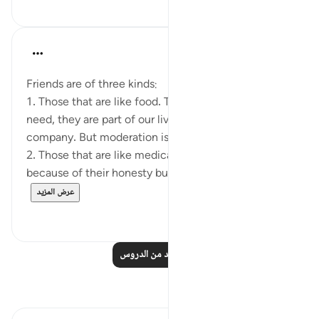
٠
٠
Taimiyyah Zubair
قبل ٣ سنوات
·
المراجع
آية ٢٧:٢٥-٢٩
Friends are of three kinds:
1. Those that are like food. These are friends we
need, they are part of our lives and we enjoy their
company. But moderation is good.
2. Those that are like medication. They are bitter
because of their honesty but stick to them fo...
عرض المزيد
٥
٢٦
اقرأ المزيد من الدروس
تأملات