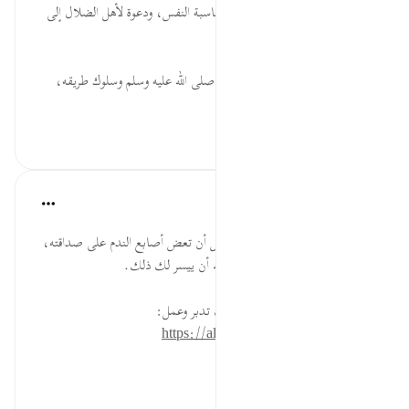
يَٰلَيۡتَنِي ... حث على الاتباع، ومحاسبة النفس، ودعوة لأهل الضلال إلى
التوبة قبل فوات الأوان.
سَبِيلاً ... وجوب الاقتداء بالرسول صلى الله عليه وسلم وسلوك طريقه،
...
عرض المزيد
٠
٠
القرآن تدبر وعمل
قبل ٤٠ أسبوعًا
·
المراجع
آية ٢٧:٢٥-٢٩
إن كان لك صديق سوء فاهجره قبل أن تعض أصابع الندم على صداقته،
وابحث عن صديق صالح، وادع الله أن ييسر لك ذلك.
* للمزيد عن هذه الآية في مصحف تدبر وعمل:
https://altadabbur.com/#aya=25_27
#عمل