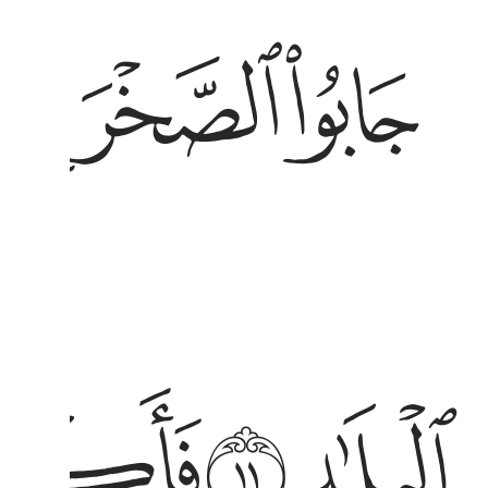
ابوا الصخر بالواد ٩ وفرعون ذي الاوتاد ١٠ الذين طغوا في
ﱻ
ﱼ
ﱽ
َابُوا۟ ٱلصَّخْرَ بِٱلْوَادِ ٩ وَفِرْعَوْنَ ذِى ٱلْأَوْتَادِ ١٠ ٱلَّذِينَ طَغَوْا۟ فِى
بلاد ١١ فاكثروا فيها الفساد ١٢ فصب عليهم ربك سوط
ﲆ
ﲇ
ﲈ
بِلَـٰدِ ١١ فَأَكْثَرُوا۟ فِيهَا ٱلْفَسَادَ ١٢ فَصَبَّ عَلَيْهِمْ رَبُّكَ سَوْطَ