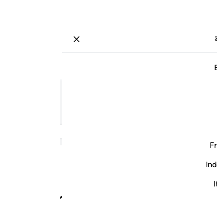
ة
تسجيل الدخول
صفحة
٥٩٣
جزء
٣٠
/
حزب
٦٠
تية.
Fr
Ind
I