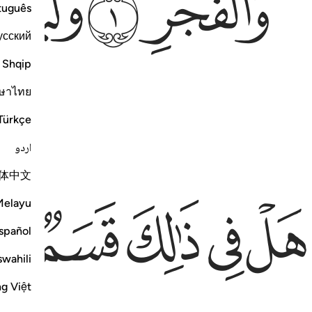
ﱔ
ﱕ
ﱖ
tuguês
усский
Shqip
ษาไทย
Türkçe
اردو
体中文
ل في ذالك قسم لذي حجر ٥ الم تر كيف فعل ربك بعاد ٦
ﱠ
ﱡ
ﱢ
ﱣ
ﱤ
Melayu
َلْ فِى ذَٰلِكَ قَسَمٌۭ لِّذِى حِجْرٍ ٥ أَلَمْ تَرَ كَيْفَ فَعَلَ رَبُّكَ بِعَادٍ ٦
spañol
swahili
ng Việt