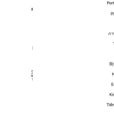
ﱗ
ﱘ
ﱙ
ﱚ
Por
р
ﱞ
ﱟ
ภา
简
ﱥ
ﱦ
ﱧ
ﱨ
ﱩ
E
Ki
Tiế