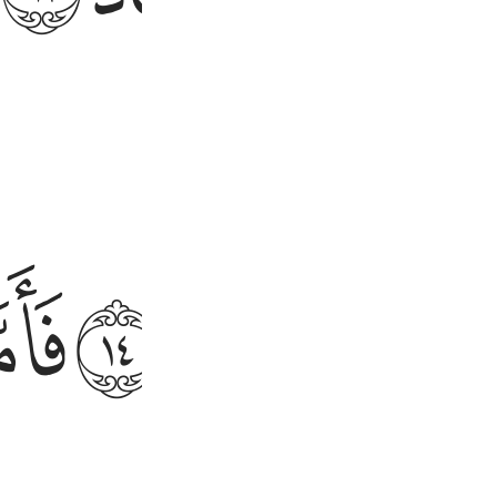
ﲏ
ﲔ
ﲕ
ﲖ