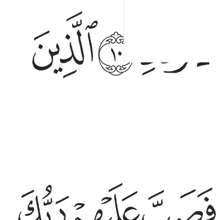
ﲂ
ﲃ
ﲌ
ﲍ
ﲎ