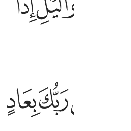
ﱛ
ﱜ
ﱝ
ﱪ
ﱫ
ﱬ