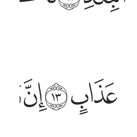
اب ١٣ ان ربك لبالمرصاد ١٤ فاما الانسان اذا ما ابتلاه
ﲐ
ﲑ
ﲒ
ﲓ
َابٍ ١٣ إِنَّ رَبَّكَ لَبِٱلْمِرْصَادِ ١٤ فَأَمَّا ٱلْإِنسَـٰنُ إِذَا مَا ٱبْتَلَىٰهُ