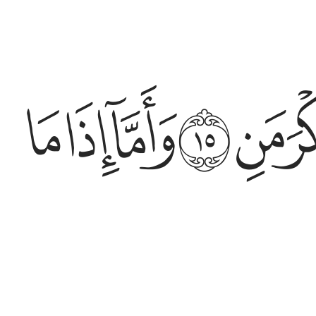
ﲡ
ﲢ
ﲣ
ﲤ