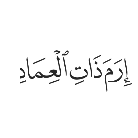
رم ذات العماد ٧ التي لم يخلق مثلها في البلاد ٨ وثمود الذين
ﱮ
ﱯ
ﱰ
ﱱ
رَمَ ذَاتِ ٱلْعِمَادِ ٧ ٱلَّتِى لَمْ يُخْلَقْ مِثْلُهَا فِى ٱلْبِلَـٰدِ ٨ وَثَمُودَ ٱلَّذِينَ