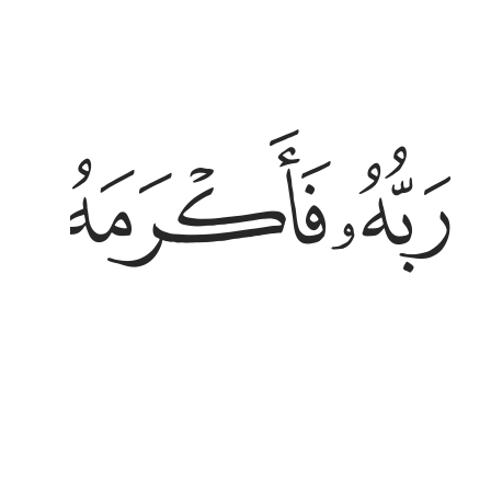
به فاكرمه ونعمه فيقول ربي اكرمن ١٥ واما اذا ما ابتلاه
ﲛ
ﲜ
ﲝ
َبُّهُۥ فَأَكْرَمَهُۥ وَنَعَّمَهُۥ فَيَقُولُ رَبِّىٓ أَكْرَمَنِ ١٥ وَأَمَّآ إِذَا مَا ٱبْتَلَىٰهُ