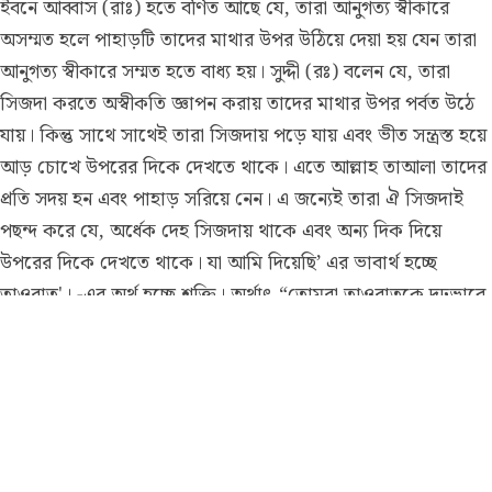
ইবনে আব্বাস (রাঃ) হতে বর্ণিত আছে যে, তারা আনুগত্য স্বীকারে
অসম্মত হলে পাহাড়টি তাদের মাথার উপর উঠিয়ে দেয়া হয় যেন তারা
আনুগত্য স্বীকারে সম্মত হতে বাধ্য হয়। সুদ্দী (রঃ) বলেন যে, তারা
সিজদা করতে অস্বীকতি জ্ঞাপন করায় তাদের মাথার উপর পর্বত উঠে
যায়। কিন্তু সাথে সাথেই তারা সিজদায় পড়ে যায় এবং ভীত সন্ত্রস্ত হয়ে
আড় চোখে উপরের দিকে দেখতে থাকে। এতে আল্লাহ তাআলা তাদের
প্রতি সদয় হন এবং পাহাড় সরিয়ে নেন। এ জন্যেই তারা ঐ সিজদাই
পছন্দ করে যে, অর্ধেক দেহ সিজদায় থাকে এবং অন্য দিক দিয়ে
উপরের দিকে দেখতে থাকে। যা আমি দিয়েছি’ এর ভাবার্থ হচ্ছে
তাওরাত'। -এর অর্থ হচ্ছে শক্তি। অর্থাৎ “তোমরা তাওরাতকে দৃঢ়ভাবে
ধারণ করতঃ এর উপর আমল করার অঙ্গীকার কর, নতুবা তোমাদের
উপর পাহাড় নিক্ষেপ করা হবে। আর এর মধ্যে যা আছে তা স্মরণ কর’
অর্থাৎ তাওরাত পড়তে থাক।” কিন্তু তারা এতো পাকা ও শক্ত
অঙ্গীকারকেও গ্রাহ্য করলো না এবং অঙ্গীকার ভঙ্গ করে দিলো।এখন
মহান আল্লাহ যদি দয়াপরবশ হয়ে তাদের তাওবা ককূল না করতেন এবং
নবীদের (আঃ) ক্ৰম পরম্পরা চালু না রাখতেন তবে অবশ্যই তারা ভীষণ