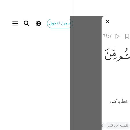
تسجيل الدخول
٦٤:٢
ﱶ
عن خطاياكم،
تفسیر ابنِ کثیر
تفسير السعدي