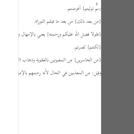
tuguês
{ثم توليتم}
أعرضتم.
усский
{من بعد ذلك}
من بعد ما قبلتم التوراة.
Shqip
{فلولا فضل الله عليكم ورحمته}
يعني بالإمهال وإدراج وتأخ
ษาไทย
{لكنتم}
لصرتم.
Türkçe
{من الخاسرين}
من المغبونين بالعقوبة وذهاب الدنيا والآخر
اردو
وقيل: من المعذبين في الحال لأنه رحمهم بالإمهال.
体中文
Melayu
spañol
swahili
ng Việt