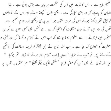
عظیم چیز ہے ۔ اس کائنات میں اس کی عظمت ہر چیز سے بڑھی ہوئی ہے ۔ لہٰذا
انسان کو چاہئے کہ وہ بڑی سنجیدگی سے ، اچھی طرح سمجھتے ہوئے اور اس کے تقاضوں
کو پیش نظر رکھتے ہوئے اس کی طرف متوجہ ہو۔ اور پوری دلجمعی اور عزم صمیم سے
نظریہ کی راہ میں آنے والی مشکلات کو انگیز کرے ۔ جو شخص بھی کسی عقیدے کو ان
معنوں میں اپنائے ، اسے معلوم ہونا چاہئے کہ اب اس نے آرام و آسائش اور عیش و
عشرت کو الوداع کہہ دیا ہے ۔ جب اللہ تعالیٰ نے نبی ﷺ کو فریضہ رسالت کی ادائیگی
کے لئے پکارا تو آپ نے فرمایا ” خدیجہ ! اب آرام اور سونے کا زمانہ ختم ہوگیا۔ “
نیز اللہ تعالیٰ نے بھی آپ کو متنبہ فرمایا کہسَنُلقِی عَلَیکَ قَولًا ثَقِیلَا ” ہم عنقریب آپ پر
ایک بھاری بات نازل کریں گے ۔ “ اور جیسا کہ بنی اسرائیل سے کہا گیا ” جو کتاب
ہم تمہیں دینے والے ہیں اسے مضبوطی کے ساتھ تھامنا اور جو احکام و ہدایات درج ہیں
انہیں یاد رکھنا۔ “ اسی ذریعے سے توقع کی جاسکتی ہے کہ تم تقویٰ اختیار کرو۔
لیکن قوت ، سنجیدگی ، دلجمعی ، اور عزم صمیم کے ساتھ عہد لینے کے ساتھ ساتھ یہ بھی
ضروری ہے کہ عہد کرنے والے مسلمان اس عہد کی حقیقت کو بھی سمجھیں ۔ انہیں اس