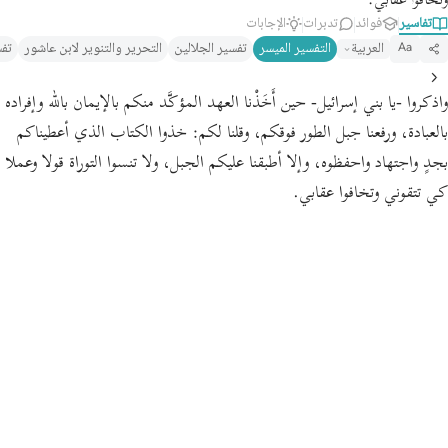
وتخافوا عقابي.
تفاسير
فوائد
تدبرات
الإجابات
العربية
التفسير الميسر
تفسير الجلالين
التحرير والتنوير لابن عاشور
تفس
Aa
واذكروا -يا بني إسرائيل- حين أَخَذْنا العهد المؤكَّد منكم بالإيمان بالله وإفراده
بالعبادة، ورفعنا جبل الطور فوقكم،
وقلنا لكم:
خذوا الكتاب الذي أعطيناكم
بجدٍ واجتهاد واحفظوه، وإلا أطبقنا عليكم الجبل، ولا تنسوا التوراة قولا وعملا
كي تتقوني وتخافوا عقابي.