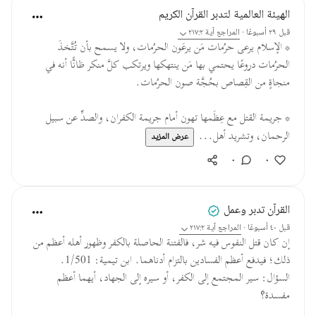
الهيئة العالمية لتدبر القرآن الكريم
قبل ٢٩ أسبوعًا
·
المراجع
آية ٢١٧:٢
* الإسلام يرعى حرُمات مَن يرعَون الحرُمات، ولا يسمح بأن تُتَّخذَ
الحرُمات دروعًا يحتمي بها مَن ينتهكها ويرتكب كلَّ منكر ظانًّا أنه في
منجاةٍ من القِصاص بحُجَّة صون الحرُمات.
* جريمة القتل مع عِظَمها تهون أمام جريمة الكفران، والصدِّ عن سبيل
الرحمان، وتشريد أهل...
عرض المزيد
٠
٠
القرآن تدبر وعمل
قبل ٤٠ أسبوعًا
·
المراجع
آية ٢١٧:٢
إن كان قتل النفوس فيه شر، فالفتنة الحاصلة بالكفر وظهور أهله أعظم من
ذلك؛ فيدفع أعظم الفسادين بالتزام أدناهما. ابن تيمية: 1/501.
السؤال: سير المجتمع إلى الكفر، أو سيره إلى الجهاد، أيهما أعظم
مفسدة؟