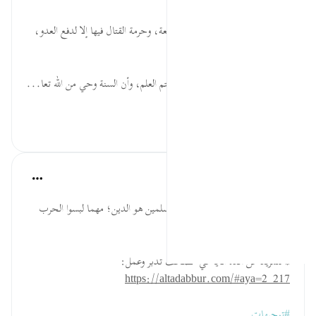
الْحَرَامِ... تعظيم الأشهر الحرم الأربعة، وحرمة القتال فيها إلا لدفع العدو،
والله يختص من خلقه بما يشاء.
قُلْ... وجوب تعليم الناس وعدم كتم العلم، وأن السنة وحي من الله تعا...
عرض المزيد
٠
٠
القرآن تدبر وعمل
قبل ٤٠ أسبوعًا
·
المراجع
آية ٢١٧:٢
السبب الأول للحرب على بلاد المسلمين هو الدين؛ مهما لبسوا الحرب
بلباس آخر.
* للمزيد عن هذه الآية في مصحف تدبر وعمل:
https://altadabbur.com/#aya=2_217
#توجيهات