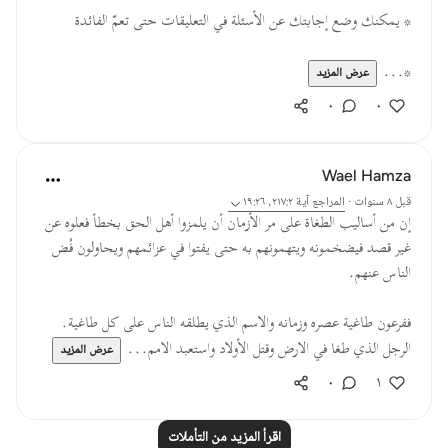
* يمكنك وضع إجابتك عن الأسئلة في التعليقات حتى تعمّ الفائدة
*...
عرض المزيد
٠
٠
Wael Hamza
قبل ٨ سنوات
·
المراجع
آية ٢١٧:٢، ١٩:٢٦
إن من أساليب الطغاة على مر الأزمان أن يلمزوا أهل الحق بخطأ فعلوه عن
غير قصد فيضخمونه ويتهمونهم به حتى يفتوا في عزائمهم ويحاولون فُض
الناس عنهم.
ففرعون طاغية عصره وزمانه والاسم الذي يطلقه الناس على كل طاغية.
الرجل الذي طغا في الارض وقتل الأولاد واستعبد الامم...
عرض المزيد
٠
١
اقرأ المزيد من التأملات