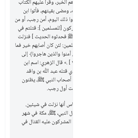
لأمر ] ﷲ ولرسوله [فخبرهم الخبر، وقرأ عليهم الكتاب
]، فرجع رجلان من أصحابه، ومضى بقيتهم، فأتوا ابن
الحضرمي فقتلوه، فلم يدروا ذلك اليوم، أمن رجب، أو من
جمادى الآخرة؟ فقال المشركون [للمسلمين ]: قتلتم في
الشهر الحرام [فأتوا النبي ﷺ فحدثوه الحديث ] فنزلت
هذه الآية، فقال بعض المسلمين: لئن كان أصابهم خير فما
لهم أجر، فنزلت: ﴿إن الذين آمنوا والذين هاجروا﴾ إلى
قوله: ﴿رحيم﴾ [ البقرة: ٢١٨ ] .» قال الزهري: اسم ابن
الحضرمي: عمرو، واسم الذي قتله عبد ﷲ بن واقد
الليثي. قال ابن عباس: كان أصحاب النبي ﷺ، يظنون
تلك الليلة من جمادى، وكانت أول رجب.
وقد روى عطية عن ابن عباس أنها نزلت في شيئين.
أحدهما: هذا. والثاني: دخول النبي، ﷺ، مكة في شهر
حرام يوم الفتح، حين عاب المشركون عليه القتال في
شهر حرام.