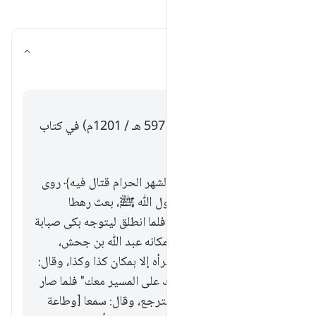
اقرأ الأسئلة والأجوبة
ما سبب نزول الآية؟
تبديل الإجابة لـ ما سبب نزول الآية؟
تفسير
إجابة
قال الإمام ابن الجوزي (ت. 597 هـ / 1201م) في كتاب
زاد المسير:
قوله تعالى: ﴿يسألونك عن الشهر الحرام قتال فيه﴾ روى
جندب بن عبد ﷲ «أن رسول ﷲ ﷺ، بعث رهطا
واستعمل عليهم أبا عبيدة، فلما انطلق ليتوجه بكى صبابة
إلى رسول ﷲ ﷺ، فبعث مكانه عبد ﷲ بن جحش،
وكتب له كتابا، وأمره ألا يقرأه إلا بمكان كذا وكذا، وقال:
"لا تكرهن أحدا من أصحابك على المسير معك" فلما صار
إلى المكان، قرأ الكتاب واسترجع، وقال: سمعا [وطاعة