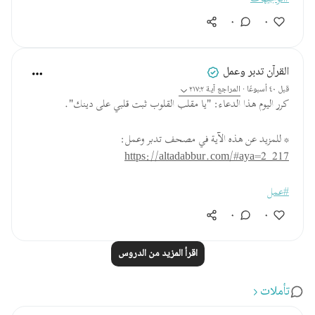
٠
٠
القرآن تدبر وعمل
قبل ٤٠ أسبوعًا
·
المراجع
آية ٢١٧:٢
كرر اليوم هذا الدعاء: "يا مقلب القلوب ثبت قلبي على دينك".
* للمزيد عن هذه الآية في مصحف تدبر وعمل:
https://altadabbur.com/#aya=2_217
#عمل
٠
٠
اقرأ المزيد من الدروس
تأملات