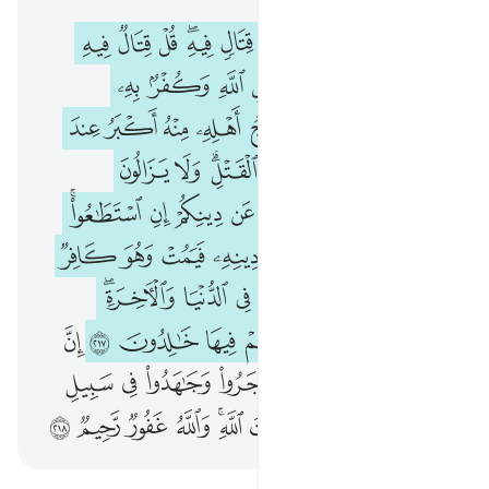
يسالونك عن الشهر الحرام قتال فيه قل قتال فيه كبير وصد عن سبيل الله وكفر به والمسجد الحرام
ﱞ
ﱟ
ﱠ
ﱡ
ﱢ
ﱣﱤ
ﱥ
ﱦ
ﱧ
يَسْـَٔلُونَكَ عَنِ ٱلشَّهْرِ ٱلْحَرَامِ قِتَالٍۢ فِيهِ ۖ قُلْ قِتَالٌۭ فِيهِ كَبِيرٌۭ ۖ وَصَدٌّ عَن سَبِيلِ ٱللَّهِ وَكُفْرٌۢ بِهِۦ وَٱلْمَسْجِدِ ٱلْح
ﱨﱩ
ﱪ
ﱫ
ﱬ
ﱭ
ﱮ
ﱯ
ﱰ
ﱱ
ﱲ
ﱳ
ﱴ
ﱵ
ﱶ
ﱷﱸ
ﱹ
ﱺ
ﱻ
ﱼﱽ
ﱾ
ﱿ
ﲀ
ﲁ
ﲂ
ﲃ
ﲄ
ﲅ
ﲆﲇ
ﲈ
ﲉ
ﲊ
ﲋ
ﲌ
ﲍ
ﲎ
ﲏ
ﲐ
ﲑ
ﲒ
ﲓ
ﲔ
ﲕﲖ
ﲗ
ﲘ
ﲙﲚ
ﲛ
ﲜ
ﲝ
ﲞ
ﲟ
ﲠ
ﲡ
ﲢ
ﲣ
ﲤ
ﲥ
ﲦ
ﲧ
ﲨ
ﲩ
ﲪ
ﲫﲬ
ﲭ
ﲮ
ﲯ
ﲰ