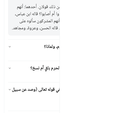
وفي السائلين النبي، ﷺ، عن ذلك قولان. أحدهما: أنهم
المسلمون سألوه: هل أخطؤوا أم أصابوا؟ قاله ابن عباس،
وعكرمة، ومقاتل. والثاني: أنهم المشركون سألوه على
وجه العيب على المسلمين، قاله الحسن، وعروة، ومجاهد.
من الذي سأل عن الأشهر الحُرُم، ولماذا؟
تبديل الإجابة لـ من الذي سأل عن الأشهر ال
تفسير
هل تحريم القتال في الأشهر الحرم باقٍ أم نسخ؟
تبديل الإجابة لـ هل تحريم القتال في الأ
تفسير
ما المراد بعبارة (سبيل الله) في قوله تعالى (وصد عن سبيل
الله)؟
تبديل الإجابة لـ ما المراد بعبارة (سبيل
تفسير