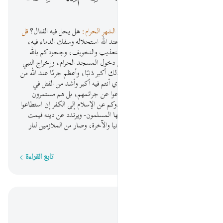
ﲞ
يسألك المشركون -أيها الرسول-
عن الشهر الحرام:
هل يحل فيه القتال؟
قل
لهم:
القتال في الشهر الحرام عظيم عند الله استحلاله وسفك الدماء فيه،
ومَنْعكم الناس من دخول الإسلام بالتعذيب والتخويف، وجحودكم بالله
وبرسوله وبدينه، ومَنْع المسلمين من دخول المسجد الحرام، وإخراج النبي
والمهاجرين منه وهم أهله وأولياؤه، ذلك أكبر ذنبًا، وأعظم جرمًا عند الله من
القتال في الشهر الحرام. والشرك الذي أنتم فيه أكبر وأشد من القتل في
الشهر الحرام. وهؤلاء الكفار لم يرتدعوا عن جرائمهم، بل هم مستمرون
عليها، ولا يزالون يقاتلونكم حتى يردوكم عن الإسلام إلى الكفر إن استطاعوا
تحقيق ذلك. ومن يطعهم منكم -أيها المسلمون- ويرتدد عن دينه فيمت
على الكفر، فقد ذهب عمله في الدنيا والآخرة، وصار من الملازمين لنار
جهنم لا يخرج منها أبدًا.
تابع القراءة
كلمة بكلمة
اقرأ في السياق
الفصل ٢, صفحة ٣٤, جوز ٢