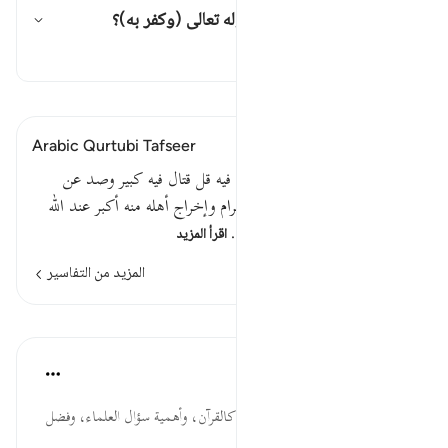
إلامَ يرجع هاء الضمير في قوله تعالى (وكفر به)؟
تبديل الإجابة لـ إلامَ يرجع هاء الضمير 
تفسير
اقرأ التفسير
Arabic Qurtubi Tafseer
يسألونك عن الشهر الحرام قتال فيه قل قتال فيه كبير وصد عن
سبيل الله وكفر به والمسجد الحرام وإخراج أهله منه أكبر عند الله
والفتنة أكبر من القتل ولا يزال…
اقرأ المزيد
المزيد من التفاسير
الدروس
موسوعة الهدايات القرآنية
قبل ٤٠ أسبوعًا
·
المراجع
آية ٢١٧:٢
يَسْأَلُونَكَ... السنة مصدر للتشريع كالقرآن، وأهمية سؤال العلماء، وفضل
الصحابة وحرصهم.