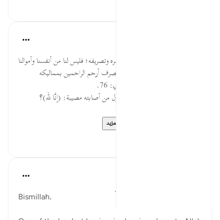
٠
٠
القرآن تدبر وعمل
قبل ٤٠ أسبوعًا
·
المراجع
آية ١٥٦:٢
أي: مملوكون لله، مدبَّرون تحت أمره وتصريفه؛ فليس لنا من أنفسنا وأموالنا
شيء، فإذا ابتلانا بشيء منها فقد تصرف أرحم الراحمين بمماليكه
وأموالهم؛ فلا اعتراض عليه. السعدي: 76.
السؤال: لماذا كان من المناسب قول من أصابته مصيبة: (إنَّا لله)؟
(إنَّا لله) اللام للمِلك،...
عرض المزيد
٠
٠
Ali Ali
قبل ٨ أسابيع
·
المراجع
آية ٢٥:٢٠، ١٥٦:٢
Bismillah.