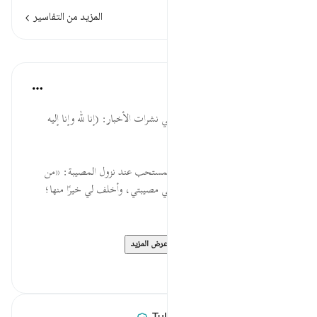
المزيد من التفاسير
الدروس
القرآن تدبر وعمل
قبل ٤٠ أسبوعًا
·
المراجع
آية ١٥٦:٢
قل عند سماع مصائب المسلمين في نشرات الأخبار: (إنا لله وإنا إليه
راجعون).
اسأل الله العافية، ثم احفظ الذكر المستحب عند نزول المصيبة: «من
أصابته مصيبة فقال: اللهم أجرني في مصيبتي، وأخلف لي خيرًا منها؛
أخلف الله له خيرًا ممَّا أصابه».
* للمزيد عن هذه الآية في م...
عرض المزيد
٠
٠