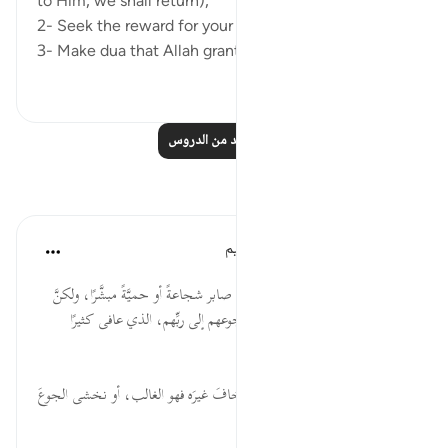
to Him, we shall return),
2- Seek the reward for your difficulty from Allah,
3- Make dua that Allah grants y...
عرض المزيد
٦
٣٨
اقرأ المزيد من الدروس
تأملات
الهيئة العالمية لتدبر القرآن الكريم
قبل ٢٩ أسبوعًا
·
المراجع
آية ١٥٦:٢
* ليس كلُّ مسترجِع صابرًا، ولا كلُّ صابر شجاعةً أو حميَّةً مبشَّرًا، ولكنَّ
المبشَّرين هم الصابرون الموقنون برجوعهم إلى ربِّهم، الذي عافى كثيرًا
وأنعم، وأصاب قليلًا وآجَر.
* (إنَّا لله) عبيدٌ له، فلا ينبغي أن نخافَ غيرَه فهو الغالب، أو نخشى الجوعَ
فهو الرزَّا...
عرض المزيد