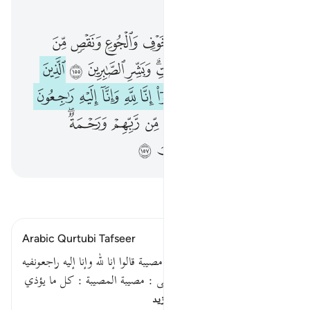
الفصل ٢, صفحة ٢٤, جوز ٢
ولنبلونكم بشيء من الخوف والجوع ونقص من الاموال والانفس والثمرات وبشر الصابرين ١٥٥ الذين اذا اصابتهم مصيبة قالوا انا لله وانا اليه راجعون ١٥٦ اولايك عليهم صلوات من ر
ﱐ
ﱑ
ﱒ
ﱓ
ﱔ
ﱕ
ﱖ
وَلَنَبْلُوَنَّكُم بِشَىْءٍۢ مِّنَ ٱلْخَوْفِ وَٱلْجُوعِ وَنَقْصٍۢ مِّنَ ٱلْأَمْوَٰلِ وَٱلْأَنفُسِ وَٱلثَّمَرَٰتِ ۗ وَبَشِّرِ ٱلصَّـٰبِرِينَ ١٥٥ ٱلَّذِينَ إِذَآ أَصَـٰبَتْهُم مُّصِيبَةٌۭ قَالُوٓا۟ إِنَّا لِلَّهِ وَإِنَّآ إِلَيْهِ رَٰجِعُونَ ١٥٦ أُو۟لَـٰٓئِكَ عَلَيْهِمْ صَلَوَٰتٌۭ مِّن رّ
ﱗ
ﱘ
ﱙﱚ
ﱛ
ﱜ
ﱝ
ﱞ
ﱟ
ﱠ
ﱡ
ﱢ
ﱣ
ﱤ
ﱥ
ﱦ
ﱧ
ﱨ
ﱩ
ﱪ
ﱫ
ﱬ
ﱭ
ﱮﱯ
ﱰ
ﱱ
ﱲ
ﱳ
اقرأ التفسير
Arabic Qurtubi Tafseer
قوله تعالى : الذين إذا أصابتهم مصيبة قالوا إنا لله وإنا إليه راجعونفيه
ست مسائل :الأولى : قوله تعالى : مصيبة المصيبة : كل ما يؤذي
المؤمن ويصيبه ، يقال…
اقرأ المزيد