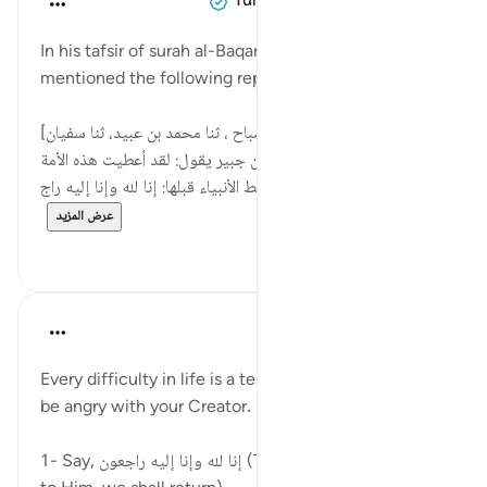
Tulayhah Tafsir Translations
قبل سنتين
·
المراجع
آية ٨٤:١٢، ١٥٦:٢
In his tafsir of surah al-Baqarah, ibn Abi Hatim
mentioned the following report:
[حدثنا الحسن بن محمد بن الصباح ، ثنا محمد بن عبيد، ثنا سفيان
العصفري، قال: سمعت سعيد بن جبير يقول: لقد أعطيت هذه الأمة
عند المصيبة ما لم تعط الأنبياء قبلها: إنا لله وإنا إليه راج...
عرض المزيد
٠
٦
Abu Bakr Zoud
قبل ٣ سنوات
·
المراجع
آية ١٥٦:٢
Every difficulty in life is a test from Allah, so don't
be angry with your Creator. Instead:
1- Say, إنا لله وإنا إليه راجعون (To Allah, we belong and