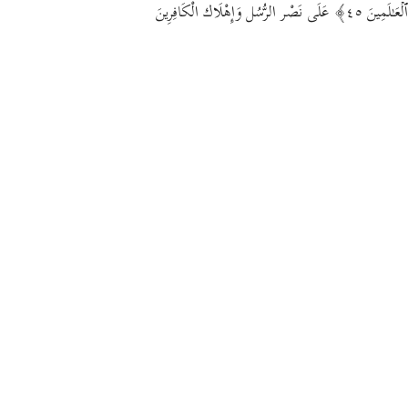
ٱلۡعَـٰلَمِینَ ٤٥﴾ عَلَى نَصْر الرُّسُل وَإِهْلَاك الْكَافِرِينَ