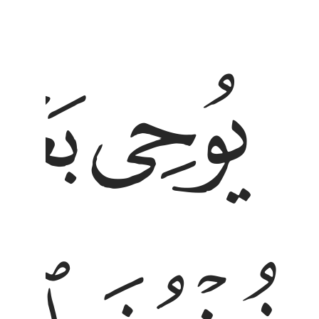
ﱡ
ﱢ
خرف القول غرورا ولو شاء ربك ما فعلوه فذرهم وما
ُخْرُفَ ٱلْقَوْلِ غُرُورًۭا ۚ وَلَوْ شَآءَ رَبُّكَ مَا فَعَلُوهُ ۖ فَذَرْهُمْ وَمَا