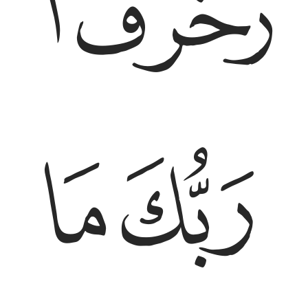
ﱥ
ﱦ
ﱫ
ﱬ
ﱭ