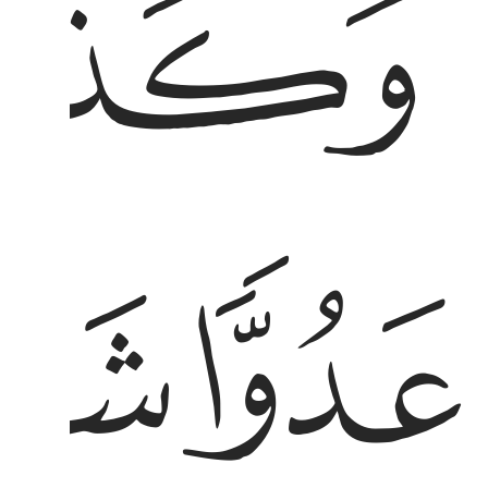
ﱙ
ﱝ
ﱞ
دوا شياطين الانس والجن يوحي بعضهم الى بعض
َدُوًّۭا شَيَـٰطِينَ ٱلْإِنسِ وَٱلْجِنِّ يُوحِى بَعْضُهُمْ إِلَىٰ بَعْضٍۢ