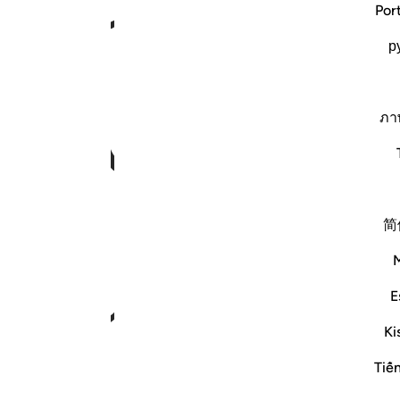
Por
ﱇ
р
ภา
简
ﱉ
E
Ki
Tiế