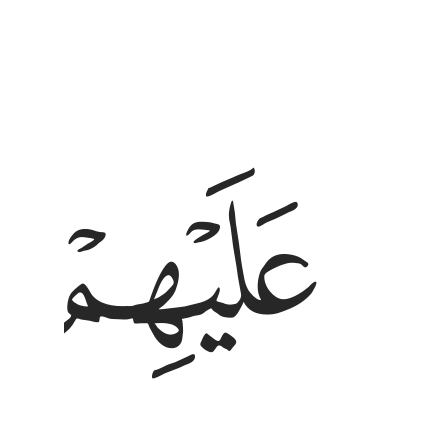
ﱊ
ﱋ
ليهم كل شيء قبلا ما كانوا ليومنوا الا ان يشاء الله
َلَيْهِمْ كُلَّ شَىْءٍۢ قُبُلًۭا مَّا كَانُوا۟ لِيُؤْمِنُوٓا۟ إِلَّآ أَن يَشَآءَ ٱللَّهُ