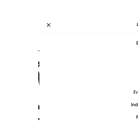
ة
تسجيل الدخول
صفحة
١٤٢
جزء
٨
/
حزب
١٥
ﱃ
ﱄ
ﱅ
Fr
Ind
I