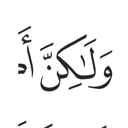
ﱕ
ﱖ
لاكن اكثرهم يجهلون ١١١ وكذالك جعلنا لكل نبي
َلَـٰكِنَّ أَكْثَرَهُمْ يَجْهَلُونَ ١١١ وَكَذَٰلِكَ جَعَلْنَا لِكُلِّ نَبِىٍّ