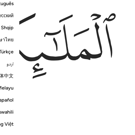
tuguês
ﱆ
усский
Shqip
ษาไทย
Türkçe
اردو
体中文
Melayu
spañol
swahili
ng Việt