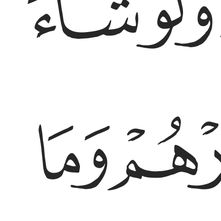
ﱩ
ﱪ
ﱰ