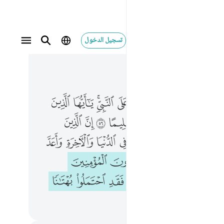
تسجيل الدخول
 في السياق
٤, جوز ٢٢
يكته يصلون على النبي يا ايها الذين امنوا صلوا عليه وسلموا تسليما ٥٦ ان الذين يوذون الله ورسوله لعنهم الله في الدنيا والاخرة واعد لهم عذابا مهينا ٥٧ والذين يوذون المومنين والمومنات بغير ما اكتسبوا فقد احتملوا بهتانا واثما مبينا ٥٨
ﱣ
ﱤ
ﱥ
ﱦ
ﱧﱨ
ﱩ
ﱪ
ـٰٓئِكَتَهُۥ يُصَلُّونَ عَلَى ٱلنَّبِىِّ ۚ يَـٰٓأَيُّهَا ٱلَّذِينَ ءَامَنُوا۟ صَلُّوا۟ عَلَيْهِ وَسَلِّمُوا۟ تَسْلِيمًا ٥٦ إِنَّ ٱلَّذِينَ يُؤْذُونَ ٱللَّهَ وَرَسُولَهُۥ لَعَنَهُمُ ٱللَّهُ فِى ٱلدُّنْيَا وَٱلْـَٔاخِرَةِ وَأَعَدَّ لَهُمْ عَذَابًۭا مُّهِينًۭا ٥٧ وَٱلَّذِينَ يُؤْذُونَ ٱلْمُؤْمِنِينَ وَٱلْمُؤْمِنَـٰتِ بِغَيْرِ مَا ٱكْتَسَبُوا۟ فَقَدِ ٱحْتَمَلُوا۟ بُهْتَـٰنًۭا وَإِثْمًۭا مُّبِينًۭا ٥٨
ﱬ
ﱭ
ﱮ
ﱯ
ﱰ
ﱱ
ﱲ
ﱴ
ﱵ
ﱶ
ﱷ
ﱸ
ﱹ
ﱺ
ﱻ
ﱽ
ﱾ
ﱿ
ﲀ
ﲁ
ﲂ
ﲄ
ﲅ
ﲆ
ﲇ
ﲈ
ﲉ
ﲋ
ﲌ