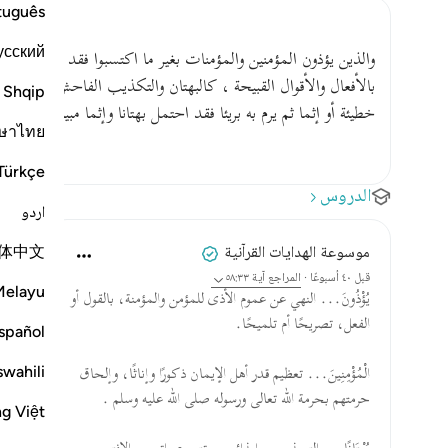
tuguês
усский
والذين يؤذون المؤمنين والمؤمنات بغير ما اكتسبوا فقد احتملوا بهتا
بالأفعال والأقوال القبيحة ، كالبهتان والتكذيب الفاحش المختلق 
Shqip
خطيئة أو إثما ثم يرم به بريئا فقد احتمل بهتانا وإثما مبينا كما قا
ษาไทย
Türkçe
الدروس
اردو
体中文
موسوعة الهدايات القرآنية
قبل ٤٠ أسبوعًا
·
المراجع
آية ٥٨:٣٣
Melayu
يُؤْذُونَ... النهي عن عموم الأذى للمؤمن والمؤمنة، بالقول أو
الفعل، تصريحًا أم تلميحًا.
spañol
swahili
الْمُؤْمِنِينَ... تعظيم قدر أهل الإيمان ذكورًا وإناثًا، وإلحاق
حرمتهم بحرمة الله تعالى ورسوله صلى الله عليه وسلم .
ng Việt