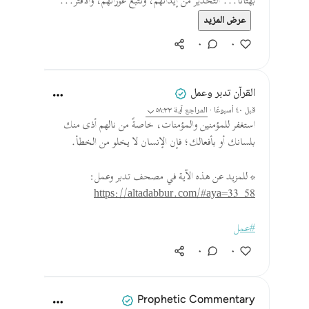
بُهْتَانًا... التحذير من إيذائهم، وتتبع عوراتهم، والافتر...
عرض المزيد
٠
٠
القرآن تدبر وعمل
قبل ٤٠ أسبوعًا
·
المراجع
آية ٥٨:٣٣
استغفر للمؤمنين والمؤمنات، خاصةً من نالهم أذى منك
بلسانك أو بأفعالك؛ فإن الإنسان لا يخلو من الخطأ.
* للمزيد عن هذه الآية في مصحف تدبر وعمل:
https://altadabbur.com/#aya=33_58
#عمل
٠
٠
Prophetic Commentary