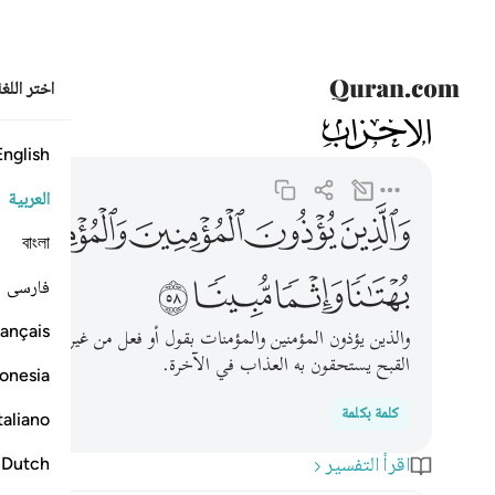
اختر اللغ
033
الأحزاب
33:58
والذين يوذون المومنين والمومنات بغير ما اكتسبوا فقد احت
English
العربية
ﲀ
ﲁ
ﲂ
ﲃ
ﲄ
বাংলা
ﲉ
ﲊ
ﲋ
ﲌ
فارسی
ançais
والذين يؤذون المؤمنين والمؤمنات بقول أو فعل من غير ذنب عملوه
القبح يستحقون به العذاب في الآخرة.
onesia
كلمة بكلمة
taliano
اقرأ التفسير
Dutch