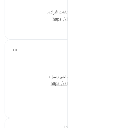
لقراءة المزيد اذهب إلى موسوعة الهدايات القرآنية:
https://hidayaaencyc.net/mawso3a
٦٧
٠
٠
القرآن تدبر وعمل
قبل ٤٠ أسبوعًا
·
المراجع
آية ٥٦:٥١
خلَقنا الله لعبادته فهل قمنا بذلك؟
* للمزيد عن هذه الآية في مصحف تدبر وعمل:
https://altadabbur.com/#aya=51_56
#توجيهات
٤٧
٠
٠
In the Shade of the Quran