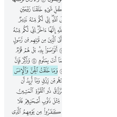
وَٱلسَّمَآءَ بَنَيْنَـٰهَا بِأَيْي۟دٍۢ وَإِنَّا لَمُوسِعُونَ ٤٧ وَٱلْأَرْضَ فَرَشْنَـٰهَا فَنِعْمَ ٱلْمَـٰهِدُونَ ٤٨ وَمِن كُلِّ شَىْءٍ خَلَقْنَا زَوْجَيْنِ لَعَلَّكُمْ تَذَكَّرُونَ ٤٩ فَفِرُّوٓا۟ إِلَى ٱللَّهِ ۖ إِنِّى لَكُم مِّنْهُ نَذِيرٌۭ مُّبِينٌۭ ٥٠ وَلَا تَجْعَلُوا۟ مَعَ ٱللَّهِ إِلَـٰهًا ءَاخَرَ ۖ إِنِّى لَكُم مِّنْهُ نَذِيرٌۭ مُّبِينٌۭ ٥١ كَذَٰلِكَ مَآ أَتَى ٱلَّذِينَ مِن قَبْلِهِم مِّن رَّسُولٍ إِلَّا قَالُوا۟ سَاحِرٌ أَوْ مَجْنُونٌ ٥٢ أَتَوَاصَوْا۟ بِهِۦ ۚ بَلْ هُمْ قَوْمٌۭ طَاغُونَ ٥٣ فَتَوَلَّ عَنْهُمْ فَمَآ أَنتَ بِمَلُومٍۢ ٥٤ وَذَكِّرْ فَإِنَّ ٱلذِّكْرَىٰ تَنفَعُ ٱلْمُؤْمِنِينَ ٥٥ وَمَا خَلَقْتُ ٱلْجِنَّ وَٱلْإِنسَ إِلَّا لِيَعْبُدُونِ ٥٦ مَآ أُرِيدُ مِنْهُم مِّن رِّزْقٍۢ وَمَآ أُرِيدُ أَن يُطْعِمُونِ ٥٧ إِنَّ ٱللَّهَ هُوَ ٱلرَّزَّاقُ ذُو ٱلْقُوَّةِ ٱلْمَتِينُ ٥٨ فَإِنَّ لِلَّذِينَ ظَلَمُوا۟ ذَنُوبًۭا مِّثْلَ ذَنُوبِ أَصْحَـٰبِهِمْ فَلَا يَسْتَعْجِلُونِ ٥٩ فَوَيْلٌۭ لِّلَّذِينَ كَفَرُوا۟ مِن يَوْمِهِمُ ٱلَّذِى يُوعَدُونَ ٦٠
ﳇ
ﳈ
ﳉ
ﳊ
ﳋ
ﳌ
ﳍ
ﳎ
ﳏ
ﳐ
ﳑ
ﳒ
ﳓ
ﳔﳕ
ﳖ
ﳗ
ﳘ
ﳙ
ﳚ
ﳛ
ﳜ
ﳝ
ﳞ
ﳟ
ﳠ
ﳡﳢ
ﳣ
ﳤ
ﳥ
ﳦ
ﳧ
ﳨ
ﱁ
ﱂ
ﱃ
ﱄ
ﱅ
ﱆ
ﱇ
ﱈ
ﱉ
ﱊ
ﱋ
ﱌ
ﱍ
ﱎ
ﱏ
ﱐﱑ
ﱒ
ﱓ
ﱔ
ﱕ
ﱖ
ﱗ
ﱘ
ﱙ
ﱚ
ﱛ
ﱜ
ﱝ
ﱞ
ﱟ
ﱠ
ﱡ
ﱢ
ﱣ
ﱤ
ﱥ
ﱦ
ﱧ
ﱨ
ﱩ
ﱪ
ﱫ
ﱬ
ﱭ
ﱮ
ﱯ
ﱰ
ﱱ
ﱲ
ﱳ
ﱴ
ﱵ
ﱶ
ﱷ
ﱸ
ﱹ
ﱺ
ﱻ
ﱼ
ﱽ
ﱾ
ﱿ
ﲀ
ﲁ
ﲂ
ﲃ
ﲄ
ﲅ
ﲆ
ﲇ
ﲈ
ﲉ
ﲊ
ﲋ