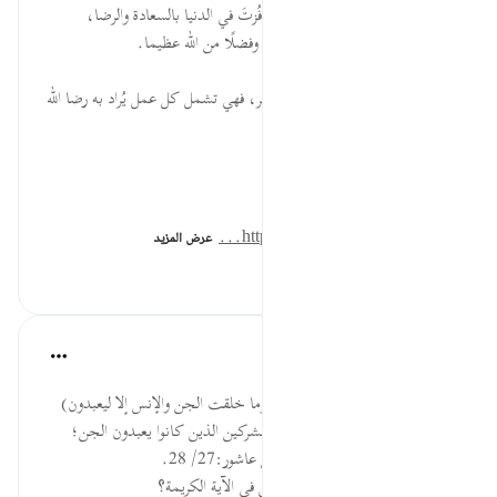
* إذا ما عملت للغاية من وجودك، فُزتَ في الدنيا بالسعادة والرضا،
ووجدت في الآخرة تكريمًا ونعيما، وفضلًا من الله عظيما.
* لا تقتصر العبادة على إقامة الشعائر، فهي تشمل كل عمل يُراد به رضا الله
وحده.
المصدر: هدايات القرآن الكريم
للمزيد حمل تطبيق تدبر:
https://m...
عرض المزيد
-
٠
٠
القرآن تدبر وعمل
قبل ٤٠ أسبوعًا
·
المراجع
آية ٥٦:٥١
وتقديم الجن في الذكر في قوله: (وما خلقت الجن والإنس إلا ليعبدون)
للاهتمام بهذا الخبر الغريب عند المشركين الذين كانوا يعبدون الجن؛
ليعلموا أن الجن عباد لله تعالى. ابن عاشور:27/ 28.
السؤال: لماذا قدم الجن على الإنس في الآية الكريمة؟