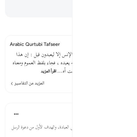
ﲌ
ﲍ
اقرأ التفسير
Arabic Qurtubi Tafseer
قوله تعالى : وما خلقت الجن والإنس إلا ليعبدون قيل : إن هذا
خاص فيمن سبق في علم الله أنه يعبده ، فجاء بلفظ العموم ومعناه
الخصوص . والمعنى : وما خلقت أه…
اقرأ المزيد
المزيد من التفاسير
الدروس
موسوعة الهدايات القرآنية
قبل ٤٠ أسبوعًا
·
المراجع
آية ٥٦:٥١
إِلاَّ لِيَعْبُدُون... قصر علة الخلق على العبادة، والهدف الأول من دعوة الرسل
هو توحيد الله تعالى وعبادته.