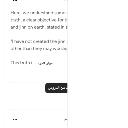
قبل ٣١ أسبوعًا
·
المراجع
آية ٥٦:٥١
Here, we understand some aspects of the great
truth, a clear objective for the existence of humans
and jinn on earth, stated in a single short verse:
"I have not created the jinn and mankind to any end
other than they may worship Me." (Verse 56)
This truth i...
عرض المزيد
٣٩٧
٠
٠
اقرأ المزيد من الدروس
تأملات
الهيئة العالمية لتدبر القرآن الكريم
قبل ٣٠ أسبوعًا
·
المراجع
آية ٥٦:٥١