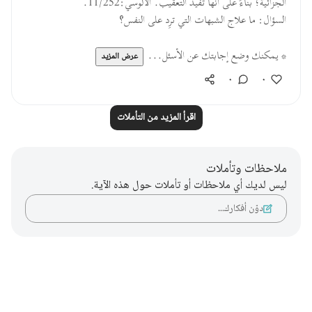
الجزائية؛ بناءً على أنها تفيد التعقيب. الألوسي:11/252.
السؤال: ما علاج الشبهات التي ترِد على النفس؟
* يمكنك وضع إجابتك عن الأسئل...
عرض المزيد
٠
٠
اقرأ المزيد من التأملات
ملاحظات وتأملات
ليس لديك أي ملاحظات أو تأملات حول هذه الآية.
دوّن أفكارك…