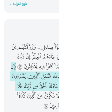
تابع القراءة
كلمة بكلمة
اقرأ في السياق
الفصل ١٠, صفحة ٢١٩, جوز ١١
ولقد بوانا بني اسراييل مبوا صدق ورزقناهم من الطيبات فما اختلفوا حتى جاءهم العلم ان ربك يقضي بينهم يوم القيامة فيما كانوا فيه يختلفون ٩٣ فان كنت في شك مما 
ﲃ
ﲄ
ﲅ
ﲆ
ﲇ
ﲈ
ﲉ
ﲊ
وَلَقَدْ بَوَّأْنَا بَنِىٓ إِسْرَٰٓءِيلَ مُبَوَّأَ صِدْقٍۢ وَرَزَقْنَـٰهُم مِّنَ ٱلطَّيِّبَـٰتِ فَمَا ٱخْتَلَفُوا۟ حَتَّىٰ جَآءَهُمُ ٱلْعِلْمُ ۚ إِنَّ رَبَّكَ يَقْضِى بَيْنَهُمْ يَوْمَ ٱلْقِيَـٰمَةِ فِيمَا كَانُوا۟ فِيهِ يَخْتَلِفُونَ ٩٣ فَإِن كُنتَ فِى شَكٍّۢ مِّ
ﲋ
ﲌ
ﲍ
ﲎ
ﲏ
ﲐﲑ
ﲒ
ﲓ
ﲔ
ﲕ
ﲖ
ﲗ
ﲘ
ﲙ
ﲚ
ﲛ
ﲜ
ﲝ
ﲞ
ﲟ
ﲠ
ﲡ
ﲢ
ﲣ
ﲤ
ﲥ
ﲦ
ﲧ
ﲨ
ﲩﲪ
ﲫ
ﲬ
ﲭ
ﲮ
ﲯ
ﲰ
ﲱ
ﲲ
ﲳ
ﲴ
ﲵ
ﲶ
ﲷ
ﲸ
ﲹ
ﲺ
ﲻ
ﲼ
ﲽ
ﲾ
ﲿ