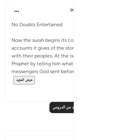
In the Shade of the Quran
قبل ٣١ أسبوعًا
·
المراجع
آية ٩٤:١٠
No Doubts Entertained
Now the surah begins its comments on the
accounts it gives of the stories of Moses and Noah
with their peoples. At the outset, it reassures the
Prophet by telling him what happened to other
messengers God sent before his time. It also ex...
عرض المزيد
١
٣
اقرأ المزيد من الدروس
تأملات