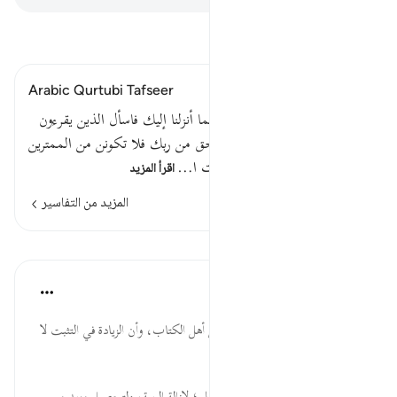
اقرأ التفسير
Arabic Qurtubi Tafseer
قوله تعالى فإن كنت في شك مما أنزلنا إليك فاسأل الذين يقرءون
الكتاب من قبلك لقد جاءك الحق من ربك فلا تكونن من الممترين
ولا تكونن من الذين كذبوا بآيات ا…
اقرأ المزيد
المزيد من التفاسير
الدروس
موسوعة الهدايات القرآنية
قبل ٤٠ أسبوعًا
·
المراجع
آية ٩٤:١٠
فَاسْأَلِ... جواز سؤال الصادقين من أهل الكتاب، وأن الزيادة في التثبت لا
تبطل صحة القصد.