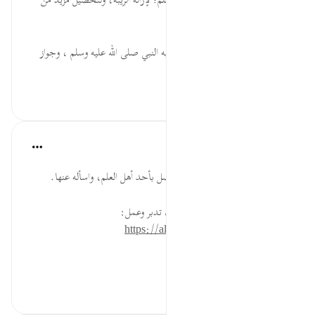
الَّذِينَ... الحث على سؤال أهل العلم؛ لإزالة الريبة، ولتحصيل مزيد من
العلم لأجل مزيد اليقين.
يَقْرَؤُونَ... تحقيق صدق ما جاء به النبي صلى الله عليه وسلم ، وجواز
الاستشهاد...
عرض المزيد
٠
٠
القرآن تدبر وعمل
قبل ٤٠ أسبوعًا
·
المراجع
آية ٩٤:١٠
اجمع اسئلة أشكلت عليك، ثم اتصل بأحد أهل العلم، واسأله عنها.
* للمزيد عن هذه الآية في مصحف تدبر وعمل:
https://altadabbur.com/#aya=10_94
#عمل
٠
٠