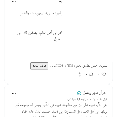
الهيئة العالمية لتدبر القرآن الكريم
قبل ٣٠ أسبوعًا
·
المراجع
آية ٩٤:١٠
* في كتاب الله من دلائل التوحيد والنبوة ما يزيد اليقين قوة، والنفس
طمأنينة، والصدر سكونًا.
* يا من خالجته في الدين شُبهة، بادر إلى أهل العلم، يصفون لك من
كتاب الله ما يشفي الصدور، ويُنير العقول.
المصدر: هدايات القرآن الكريم
للمزيد حمل تطبيق تدبر:
https://ms...
عرض المزيد
٠
٠
القرآن تدبر وعمل
قبل ٤٠ أسبوعًا
·
المراجع
آية ٩٤:١٠
وفي الآية تنبيه على أن من خالجته شبهة في الدِّين ينبغي له مراجعة مَن
يزيلها من أهل العلم، بل المسارعة إلى ذلك حسبما تدل عليه الفاء