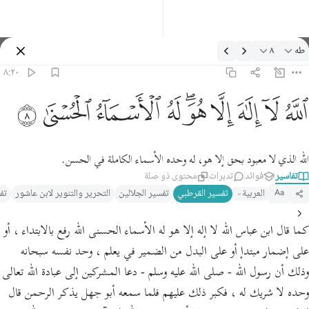
لتفسير: طه ٨:٢٠
طه
٨
تسجيل الدخول
٨:٢٠
لله لا الاه الا هو له الاسماء الحسنى ٨
ﲓ
ﲔ
ﲕ
ﲖ
ﲗﲘ
ﲙ
ﲚ
ﲛ
ﲜ
للَّهُ لَآ إِلَـٰهَ إِلَّا هُوَ ۖ لَهُ ٱلْأَسْمَآءُ ٱلْحُسْنَىٰ ٨
الله الذي لا معبود بحق إلا هو، له وحده الأسماء الكاملة في الحسن.
تفاسير
فوائد
تدبرات
محتوى ذو صلة
العربية
تفسير القرطبي‎
تفسير الجلالين
التحرير والتنوير لابن عاشور
تف
Aa
كما قال ابن عباس الله لا إله إلا هو له الأسماء الحسنى الله رفع بالابتداء ، أو
على إضمار مبتدإ أو على البدل من الضمير في يعلم ، وحد نفسه سبحانه
وذلك أن رسول الله - صلى الله عليه وسلم - دعا المشركين إلى عبادة الله تعالى
وحده لا شريك له ، فكبر ذلك عليهم فلما سمعه أبو جهل يذكر الرحمن قال