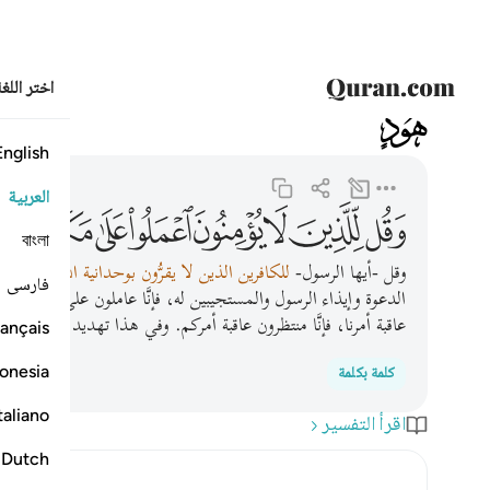
اختر اللغ
011
هود
11:121
وقل للذين لا يومنون اعملوا على مكانتكم انا عاملون ١٢١
English
العربية
ﱲ
ﱳ
ﱴ
ﱵ
ﱶ
ﱷ
ﱸ
ﱹ
বাংলা
وقل -أيها الرسول-
للكافرين الذين لا يقرُّون بوحدانية الله:
اعملوا م
فارسی
الدعوة وإيذاء الرسول والمستجيبين له، فإنَّا عاملون على مكانتنا وطر
عاقبة أمرنا، فإنَّا منتظرون عاقبة أمركم. وفي هذا تهديد ووعيد لهم.
ançais
onesia
كلمة بكلمة
taliano
اقرأ التفسير
Dutch