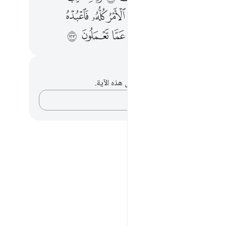
ﲃ
ﲄ
ﲅ
ﲆ
ﲇ
ﲈ
ﲊﲋ
ﲌ
ﲍ
ﲎ
ﲏ
ﲐ
ﲑ
حظات وتأملات
لديك أي ملاحظات أو تأملات حول هذه الآية.
دوّن أفكارك…