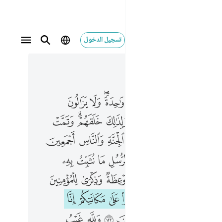
تسجيل الدخول
 في السياق
٢, جوز ١٢
احدة ولا يزالون مختلفين ١١٨ الا من رحم ربك ولذالك خلقهم وتمت كلمة ربك لاملان جهنم من الجنة والناس اجمعين ١١٩ وكلا نقص عليك من انباء الرسل ما نثبت به فوادك وجاءك في هاذه الحق وموعظة وذكرى للمومنين ١٢٠ وقل للذين لا يومنون اعملوا على مكانتكم انا عاملون ١٢١ وانتظروا انا منتظرون ١٢٢ ولله غيب السماوات والارض واليه يرجع الامر كله فاعبده وتوكل عليه وما ربك بغافل عما تعملون ١٢٣
ﱂ
ﱃ
ﱄ
ﱅ
ﱆ
ﱇﱈ
ﱉ
ﱊ
 وَٰحِدَةًۭ ۖ وَلَا يَزَالُونَ مُخْتَلِفِينَ ١١٨ إِلَّا مَن رَّحِمَ رَبُّكَ ۚ وَلِذَٰلِكَ خَلَقَهُمْ ۗ وَتَمَّتْ كَلِمَةُ رَبِّكَ لَأَمْلَأَنَّ جَهَنَّمَ مِنَ ٱلْجِنَّةِ وَٱلنَّاسِ أَجْمَعِينَ ١١٩ وَكُلًّۭا نَّقُصُّ عَلَيْكَ مِنْ أَنۢبَآءِ ٱلرُّسُلِ مَا نُثَبِّتُ بِهِۦ فُؤَادَكَ ۚ وَجَآءَكَ فِى هَـٰذِهِ ٱلْحَقُّ وَمَوْعِظَةٌۭ وَذِكْرَىٰ لِلْمُؤْمِنِينَ ١٢٠ وَقُل لِّلَّذِينَ لَا يُؤْمِنُونَ ٱعْمَلُوا۟ عَلَىٰ مَكَانَتِكُمْ إِنَّا عَـٰمِلُونَ ١٢١ وَٱنتَظِرُوٓا۟ إِنَّا مُنتَظِرُونَ ١٢٢ وَلِلَّهِ غَيْبُ ٱلسَّمَـٰوَٰتِ وَٱلْأَرْضِ وَإِلَيْهِ يُرْجَعُ ٱلْأَمْرُ كُلُّهُۥ فَٱعْبُدْهُ وَتَوَكَّلْ عَلَيْهِ ۚ وَمَا رَبُّكَ بِغَـٰفِلٍ عَمَّا تَعْمَلُونَ ١٢٣
ﱌ
ﱍ
ﱎ
ﱏ
ﱐﱑ
ﱒ
ﱓﱔ
ﱕ
ﱗ
ﱘ
ﱙ
ﱚ
ﱛ
ﱜ
ﱝ
ﱟ
ﱠ
ﱡ
ﱢ
ﱣ
ﱤ
ﱥ
ﱦ
ﱧ
ﱪ
ﱫ
ﱬ
ﱭ
ﱮ
ﱯ
ﱰ
ﱲ
ﱳ
ﱴ
ﱵ
ﱶ
ﱷ
ﱸ
ﱹ
ﱻ
ﱼ
ﱽ
ﱾ
ﱿ
ﲀ
ﲁ