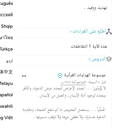
tuguês
تهديد ووعيد .
усский
Shqip
اطلع على القراءات
ษาไทย
هذه الآية 1 التقاطعات
Türkçe
الدروس
اردو
体中文
موسوعة الهدايات القرآنية
قبل ٤٠ أسبوعًا
·
المراجع
آية ١٢١:١١
Melayu
لاَ يُؤْمِنُونَ ... تجدد الإعراض لتجدد عرض الدعوة، والكفر
spañol
يتجدد لوجود أدلة الإيمان، والعمل من الإيمان.
swahili
اعْمَلُواْ ... يستعمل التخويف إذا لم تنفع الحجة، ومقاومة
الدعوة خسارة، ولا تطفي نورها ولا توقف مسيرتها.
ng Việt