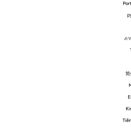
Por
ﱺ
Arabic Qurtubi Tafseer
р
ﲅ
 إن صلاتك سكن لهم والله سميع عليم فيه ثمان
ﲎ
 الصدقة المأمور بها ; فقيل : هي صدقة الفرض ;
ภา
 وقيل : هو مخصوص بمن نزلت فيه ; فإن الن…
ﲙ
ﲤ
المزيد من التفاسير
ﲬ
简
ﲵ
ﲽ
انظر إلى نقاط الالتقاء
E
ﳅ
تأملات
Ki
ﱂ
الهيئة العالمية لتدبر القرآن الكريم
Tiế
ﱈ
قبل ٢٩ أسبوعًا
·
المراجع
آية ١٠٣:٩