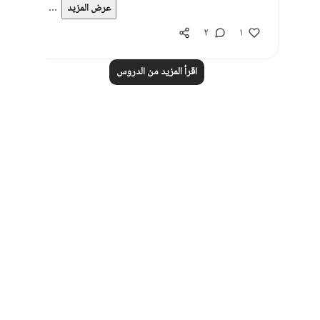
...
عرض المزيد
٢
١
اقرأ المزيد من الدروس
Notes
placeholders
close