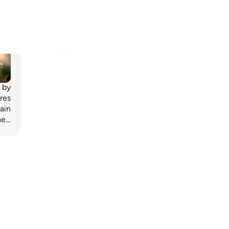
استحباب الدعاء من الإمام أو نائبه لمن أدى زكاته بالبركة،
وأن ذلك ينبغي أن يكون جهرًا؛ بحيث ...
عرض المزيد
الخ
٠
٠
اقرأ المزيد من التأملات
n by
res
ain
he…