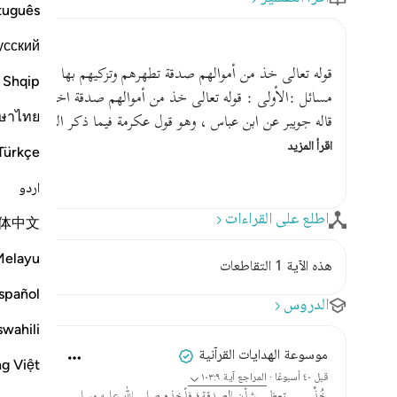
tuguês
усский
قوله تعالى خذ من أموالهم صدقة تطهرهم وتزكيهم بها وصل عليهم
Shqip
مسائل :الأولى : قوله تعالى خذ من أموالهم صدقة اختلف في هذه
ษาไทย
قاله جويبر عن ابن عباس ، وهو قول عكرمة فيما ذكر القشيري .
اقرأ المزيد
Türkçe
اردو
اطلع على القراءات
体中文
Melayu
هذه الآية 1 التقاطعات
spañol
الدروس
swahili
موسوعة الهدايات القرآنية
ng Việt
قبل ٤٠ أسبوعًا
·
المراجع
آية ١٠٣:٩