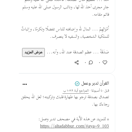
خُذْ ... تعظيم شأن الصدقة؛ فأخذه صلى الله عليه وسلم
جار مجرى أخذ الله لها، ونائب الرسول صلى الله عليه وسلم
قائم مقامه.
أَمْوَالِهِمْ ... المال لله وإضافته للناس تفضلًا وتكرمًا، وإثباتٌ
للملكية الشخصية، والسفيه لا يتصرف.
صَدَقَةً ... عظم الصدقة عند الله، وأنه...
عرض المزيد
٠
٠
القرآن تدبر وعمل
قبل ٤٠ أسبوعًا
·
المراجع
آية ١٠٣:٩
تصدق بصدقة ترجو بها طهارة قلبك وتزكيته؛ لعل الله يحقق
رجاءك بها.
* للمزيد عن هذه الآية في مصحف تدبر وعمل:
https://altadabbur.com/#aya=9_103