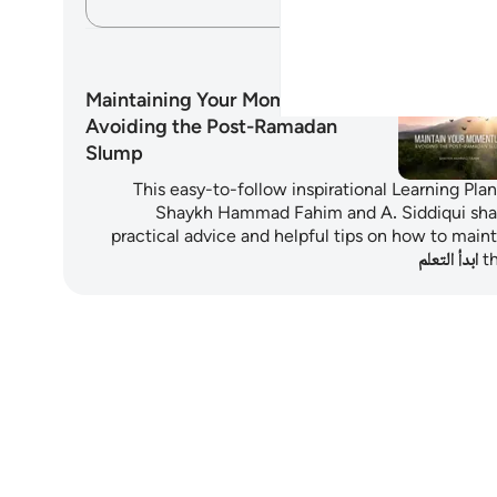
دوّن أفكارك…
طط التعليمية
Maintaining Your Momentum:
Avoiding the Post-Ramadan
Slump
This easy-to-follow inspirational Learning Pla
Shaykh Hammad Fahim and A. Siddiqui sha
practical advice and helpful tips on how to maint
t
ابدأ التعلم