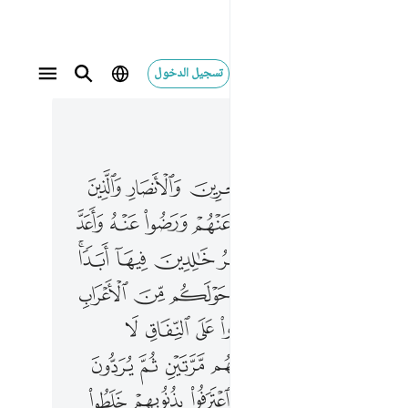
تسجيل الدخول
 في السياق
٢, جوز ١١
ن والانصار والذين اتبعوهم باحسان رضي الله عنهم ورضوا عنه واعد لهم جنات تجري تحتها الانهار خالدين فيها ابدا ذالك الفوز العظيم ١٠٠ وممن حولكم من الاعراب منافقون ومن اهل المدينة مردوا على النفاق لا تعلمهم نحن نعلمهم سنعذبهم مرتين ثم يردون الى عذاب عظيم ١٠١ واخرون اعترفوا بذنوبهم خلطوا عملا صالحا واخر سييا عسى الله ان يتوب عليهم ان الله غفور رحيم ١٠٢ خذ من اموالهم صدقة تطهرهم وتزكيهم بها وصل عليهم ان صلاتك سكن لهم والله سميع عليم ١٠٣ الم يعلموا ان الله هو يقبل التوبة عن عباده وياخذ الصدقات وان الله هو التواب الرحيم ١٠٤ وقل اعملوا فسيرى الله عملكم ورسوله والمومنون وستردون الى ع
ﱂ
ﱃ
ﱄ
ﱅ
ﱆ
ينَ وَٱلْأَنصَارِ وَٱلَّذِينَ ٱتَّبَعُوهُم بِإِحْسَـٰنٍۢ رَّضِىَ ٱللَّهُ عَنْهُمْ وَرَضُوا۟ عَنْهُ وَأَعَدَّ لَهُمْ جَنَّـٰتٍۢ تَجْرِى تَحْتَهَا ٱلْأَنْهَـٰرُ خَـٰلِدِينَ فِيهَآ أَبَدًۭا ۚ ذَٰلِكَ ٱلْفَوْزُ ٱلْعَظِيمُ ١٠٠ وَمِمَّنْ حَوْلَكُم مِّنَ ٱلْأَعْرَابِ مُنَـٰفِقُونَ ۖ وَمِنْ أَهْلِ ٱلْمَدِينَةِ ۖ مَرَدُوا۟ عَلَى ٱلنِّفَاقِ لَا تَعْلَمُهُمْ ۖ نَحْنُ نَعْلَمُهُمْ ۚ سَنُعَذِّبُهُم مَّرَّتَيْنِ ثُمَّ يُرَدُّونَ إِلَىٰ عَذَابٍ عَظِيمٍۢ ١٠١ وَءَاخَرُونَ ٱعْتَرَفُوا۟ بِذُنُوبِهِمْ خَلَطُوا۟ عَمَلًۭا صَـٰلِحًۭا وَءَاخَرَ سَيِّئًا عَسَى ٱللَّهُ أَن يَتُوبَ عَلَيْهِمْ ۚ إِنَّ ٱللَّهَ غَفُورٌۭ رَّحِيمٌ ١٠٢ خُذْ مِنْ أَمْوَٰلِهِمْ صَدَقَةًۭ تُطَهِّرُهُمْ وَتُزَكِّيهِم بِهَا وَصَلِّ عَلَيْهِمْ ۖ إِنَّ صَلَوٰتَكَ سَكَنٌۭ لَّهُمْ ۗ وَٱللَّهُ سَمِيعٌ عَلِيمٌ ١٠٣ أَلَمْ يَعْلَمُوٓا۟ أَنَّ ٱللَّهَ هُوَ يَقْبَلُ ٱلتَّوْبَةَ عَنْ عِبَادِهِۦ وَيَأْخُذُ ٱلصَّدَقَـٰتِ وَأَنَّ ٱللَّهَ هُوَ ٱلتَّوَّابُ ٱلرَّحِيمُ ١٠٤ وَقُلِ ٱعْمَلُوا۟ فَسَيَرَى ٱللَّهُ عَمَلَكُمْ وَرَسُولُهُۥ وَٱلْمُؤْمِنُونَ ۖ وَسَ
ﱈ
ﱉ
ﱊ
ﱋ
ﱌ
ﱍ
ﱎ
ﱐ
ﱑ
ﱒ
ﱓ
ﱔ
ﱕ
ﱖﱗ
ﱙ
ﱚ
ﱛ
ﱜ
ﱝ
ﱞ
ﱟ
ﱡ
ﱢ
ﱣ
ﱤ
ﱥ
ﱦ
ﱧ
ﱨ
ﱪ
ﱫ
ﱬﱭ
ﱮ
ﱯ
ﱰ
ﱱ
ﱳ
ﱴ
ﱵ
ﱶ
ﱷ
ﱸ
ﱹ