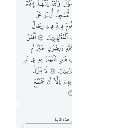
ﱒ
ﱓ
ﱔ
ﱕﱖ
ﱗ
ﱘ
ﱙ
ﱛ
ﱜ
ﱝ
ﱞ
ﱟﱠ
ﱡ
ﱢ
ﱣ
ﱥ
ﱦ
ﱧ
ﱨ
ﱩ
ﱪ
ﱫﱬ
ﱭ
ﱮ
ﱰ
ﱱﱲ
ﱳ
ﱴ
ﱵ
ﱶ
ﱷ
ﱹ
ﱺ
ﱻ
ﱼ
ﱽ
ﱾ
ﱿ
ﲀ
ﲂ
ﲃ
ﲄ
ﲅ
ﲆ
ﲇ
ﲈ
ﲉ
ﲊ
ﲋ
ﲎ
ﲏ
ﲐ
ﲑ
ﲒ
ﲓ
ﲔ
ﲕ
ﲗ
ﲘ
ﲙ
ﲚ
ﲛ
ﲜ
ﲝ
ﲞ
ﲠ
ﲡ
ﲢ
ﲣ
ﲤ
حظات وتأملات
لديك أي ملاحظات أو تأملات حول هذه الآية.