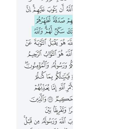
ﱻ
ﱼ
ﱽ
ﱾ
ﱿ
ﲀ
ﲁ
ﲂﲃ
ﲄ
ﲆ
ﲇ
ﲈ
ﲉ
ﲊ
ﲋ
ﲌ
ﲍ
ﲏ
ﲐ
ﲑﲒ
ﲓ
ﲔ
ﲕ
ﲖﲗ
ﲘ
ﲚ
ﲛ
ﲜ
ﲝ
ﲞ
ﲟ
ﲠ
ﲡ
ﲢ
ﲣ
ﲥ
ﲦ
ﲧ
ﲨ
ﲩ
ﲪ
ﲫ
ﲭ
ﲮ
ﲯ
ﲰ
ﲱ
ﲲ
ﲳﲴ
ﲶ
ﲷ
ﲸ
ﲹ
ﲺ
ﲻ
ﲼ
ﲾ
ﲿ
ﳀ
ﳁ
ﳂ
ﳃ
ﳄ
ﳆ
ﳇﳈ
ﳉ
ﳊ
ﳋ
ﳌ
ﱁ
ﱃ
ﱄ
ﱅ
ﱆ
ﱇ
ﱉ
ﱊ
ﱋ
ﱌ
ﱍ
ﱎ
ﱏﱐ