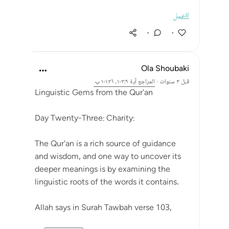
#عمل
٠
٠
Ola Shoubaki
قبل ٣ سنوات
·
المراجع
آية ١٠٣:٩، ١٠١:٢٦
Linguistic Gems from the Qur'an
Day Twenty-Three: Charity:
The Qur'an is a rich source of guidance
and wisdom, and one way to uncover its
deeper meanings is by examining the
linguistic roots of the words it contains.
Allah says in Surah Tawbah verse 103,