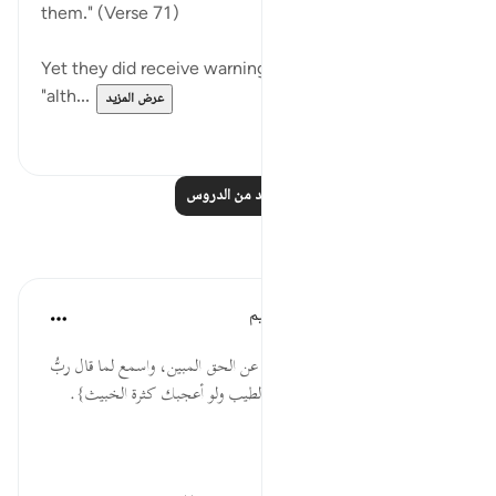
them." (Verse 71)
Yet they did receive warnings, but paid no heed:
"alth...
عرض المزيد
٠
٠
اقرأ المزيد من الدروس
تأملات
الهيئة العالمية لتدبر القرآن الكريم
قبل ٢٩ أسبوعًا
·
المراجع
آية ٧١:٣٧
* لا تغتر بكثرة الشاردين، الجانفين عن الحق المبين، واسمع لما قال ربُّ
العالمين: {قُل لا يستوي الخبيث والطيب ولو أعجبك كثرة الخبيث}.
المصدر: هدايات القرآن الكريم