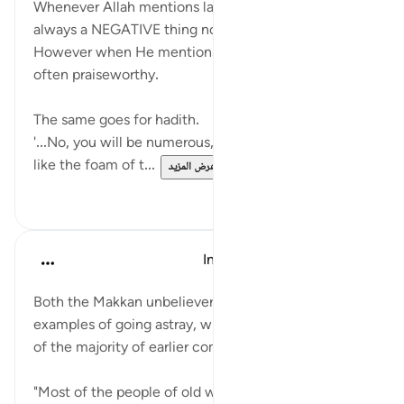
Whenever Allah mentions large numbers, it's almost
always a NEGATIVE thing not a positive one.
However when He mentions smaller numbers, it's
often praiseworthy.
The same goes for hadith.
'...No, you will be numerous, but you will be weak
like the foam of t...
عرض المزيد
٦
٢١
In the Shade of the Quran
قبل ٣١ أسبوعًا
·
المراجع
آية ٧١:٣٧-٧٤
Both the Makkan unbelievers and their fathers are
examples of going astray, which was also the case
of the majority of earlier communities:
"Most of the people of old went astray before