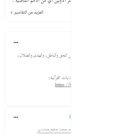
قوله تعالى : ولقد ضل قبلهم أكثر الأولين أي من الأمم الماضية .
المزيد من التفاسير
الدروس
موسوعة الهدايات القرآنية
قبل ٤٠ أسبوعًا
·
المراجع
آية ٧١:٣٧
قَبْلَهُمْ... بيان قيام سنة المدافعة بين الحق والباطل، والهدى والضلال،
وانتقالها عبر العصور.
لقراءة المزيد اذهب إلى موسوعة الهدايات القرآنية:
https://hidayaaencyc.net/mawso3a
٠
٠
Abdelrahman Badawy
قبل ٤٨ أسبوعًا
·
المراجع
آية ١٣:٣٤، ٧١:٣٧، ١١٦:٦، ١٤:٥٦، ٢٥:٩، ١٠٣:١٢، ٢٤٩:٢، ١٠٦:١٢