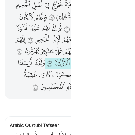
ﲆ
ﲇ
ﲈ
ﲉ
ﲊ
ﲋ
ﲌ
ﲍ
ﲎ
ﲏ
ﲐ
ﲑ
ﲒ
ﲓ
ﲔ
ﲕ
ﲖ
ﲗ
ﲘ
ﲙ
ﲚ
ﲛ
ﲜ
ﲝ
ﲞ
ﲟ
ﲠ
ﲡ
ﲢ
ﲣ
ﲤ
ﲥ
ﲦ
ﲧ
ﲨ
ﲩ
ﲪ
ﲫ
ﲬ
ﲭ
ﲮ
ﲯ
ﲰ
ﲱ
ﲲ
ﲳ
ﲴ
ﲵ
ﲶ
ﲷ
ﲸ
ﲹ
ﲺ
ﲻ
ﲼ
ﲽ
ﲾ
ﲿ
ﳀ
ﳁ
ﳂ
ﳃ
ﳄ
ﳅ
ﳆ
ﳇ
ﳈ
اقرأ التفسير
Arabic Qurtubi Tafseer