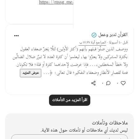
للمزيد حمل تطبيق تدبر:
https://mssg.me/4lx6w
٠
٠
القرآن تدبر وعمل
قبل ٤٠ أسبوعًا
·
المراجع
آية ٧١:٣٧
ووصف الذين ضلّوا قبلهم بأنهم (أكثر الأولين) لئلَّا يَغترّ ضعفاء العقول
بكثرة المشركين ولا يعتزّوا بها، ليعلموا أن كثرة العدد لا تبرّر ضلال الضالّين
ولا خطأ المخطئين،... فإذا عرضت لإِحداهما كثرة أو قلة؛ فلا تكونان
فتنة لقصار الأنظار وضعفاء التفكير؛ قال تعالى: ﴿...
عرض المزيد
٠
٠
اقرأ المزيد من التأملات
ملاحظات وتأملات
ليس لديك أي ملاحظات أو تأملات حول هذه الآية.