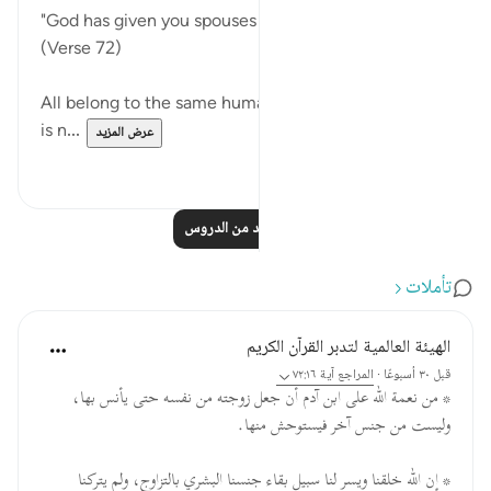
"God has given you spouses of your own kind."
(Verse 72)
All belong to the same human race, and the female
is n...
عرض المزيد
٠
١
اقرأ المزيد من الدروس
تأملات
الهيئة العالمية لتدبر القرآن الكريم
قبل ٣٠ أسبوعًا
·
المراجع
آية ٧٢:١٦
* من نعمة الله على ابن آدم أن جعل زوجته من نفسه حتى يأنس بها،
وليست من جنس آخر فيستوحش منها.
* إن الله خلقنا ويسر لنا سبيل بقاء جنسنا البشري بالتزاوج، ولم يتركنا