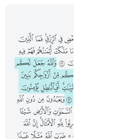
اقرأ في السياق
الفصل ١٦, صفحة ٢٧٤, جوز ١٤
والله فضل بعضكم على بعض في الرزق فما الذين فضلوا برادي رزقهم على ما ملكت ايمانهم فهم فيه سواء افبنعمة الله يجحدون ٧١ والله جعل لكم من انفسكم ازواجا وجعل لكم من ازواجكم بنين وحفدة ورزقكم من الطيبات افبالباطل يومنون وبنعمت الله هم يكفرون ٧٢ ويعبدون من دون الله ما لا يملك لهم رزقا من السماوات والارض شييا ولا يستطيعون ٧٣ فلا تضربوا لله الامثال ان الله يعلم وانتم لا تعلمون ٧٤
ﲷ
ﲸ
ﲹ
ﲺ
ﲻ
ﲼ
ﲽﲾ
ﲿ
ﳀ
وَٱللَّهُ فَضَّلَ بَعْضَكُمْ عَلَىٰ بَعْضٍۢ فِى ٱلرِّزْقِ ۚ فَمَا ٱلَّذِينَ فُضِّلُوا۟ بِرَآدِّى رِزْقِهِمْ عَلَىٰ مَا مَلَكَتْ أَيْمَـٰنُهُمْ فَهُمْ فِيهِ سَوَآءٌ ۚ أَفَبِنِعْمَةِ ٱللَّهِ يَجْحَدُونَ ٧١ وَٱللَّهُ جَعَلَ لَكُم مِّنْ أَنفُسِكُمْ أَزْوَٰجًۭا وَجَعَلَ لَكُم مِّنْ أَزْوَٰجِكُم بَنِينَ وَحَفَدَةًۭ وَرَزَقَكُم مِّنَ ٱلطَّيِّبَـٰتِ ۚ أَفَبِٱلْبَـٰطِلِ يُؤْمِنُونَ وَبِنِعْمَتِ ٱللَّهِ هُمْ يَكْفُرُونَ ٧٢ وَيَعْبُدُونَ مِن دُونِ ٱللَّهِ مَا لَا يَمْلِكُ لَهُمْ رِزْقًۭا مِّنَ ٱلسَّمَـٰوَٰتِ وَٱلْأَرْضِ شَيْـًۭٔا وَلَا يَسْتَطِيعُونَ ٧٣ فَلَا تَضْرِبُوا۟ لِلَّهِ ٱلْأَمْثَالَ ۚ إِنَّ ٱللَّهَ يَعْلَمُ وَأَنتُمْ لَا تَعْلَمُون
ﳁ
ﳂ
ﳃ
ﳄ
ﳅ
ﳆ
ﳇ
ﳈ
ﳉ
ﳊﳋ
ﳌ
ﳍ
ﳎ
ﳏ
ﳐ
ﳑ
ﳒ
ﳓ
ﳔ
ﳕ
ﳖ
ﳗ
ﳘ
ﳙ
ﳚ
ﳛ
ﳜ
ﳝ
ﳞﳟ
ﳠ
ﳡ
ﳢ
ﳣ
ﳤ
ﳥ
ﳦ
ﱁ
ﱂ
ﱃ
ﱄ
ﱅ
ﱆ
ﱇ
ﱈ
ﱉ
ﱊ
ﱋ
ﱌ
ﱍ
ﱎ
ﱏ
ﱐ
ﱑ
ﱒ
ﱓ
ﱔﱕ
ﱖ
ﱗ
ﱘ
ﱙ
ﱚ
ﱛ
ﱜ
ﱝ ﱞ
ﱟ
ﱠ
ﱡ