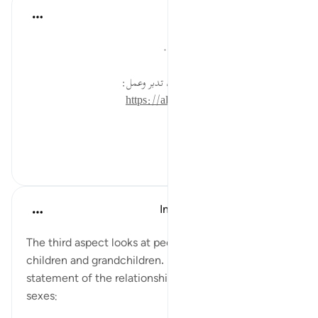
القرآن تدبر وعمل
قبل ٤٠ أسبوعًا
·
المراجع
آية ٧٢:١٦
كل طيب حلال، وكل خبيث حرام.
* للمزيد عن هذه الآية في مصحف تدبر وعمل:
https://altadabbur.com/#aya=16_72
#توجيهات
٠
٠
In the Shade of the Quran
قبل ٣١ أسبوعًا
·
المراجع
آية ٧٢:١٦
The third aspect looks at people, their spouses,
children and grandchildren. It begins with a
statement of the relationship between the two
sexes: