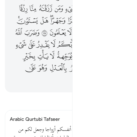
ﱢ
ﱣ
ﱤ
ﱥ
ﱦ
ﱧ
ﱨ
ﱩ
ﱪ
ﱫ
ﱬ
ﱭ
ﱮ
ﱯ
ﱰﱱ
ﱲ
ﱳﱴ
ﱵ
ﱶﱷ
ﱸ
ﱹ
ﱺ
ﱻ
ﱼ
ﱽ
ﱾ
ﱿ
ﲀ
ﲁ
ﲂ
ﲃ
ﲄ
ﲅ
ﲆ
ﲇ
ﲈ
ﲉ
ﲊ
ﲋ
ﲌ
ﲍ
ﲎ
ﲏ
ﲐ
ﲑ
ﲒ
ﲓ
ﲔ
ﲕ
ﲖ
ﲗ
ﲘ
ﲙ
ﲚ
اقرأ التفسير
Arabic Qurtubi Tafseer
قوله تعالى : والله جعل لكم من أنفسكم أزواجا وجعل لكم من