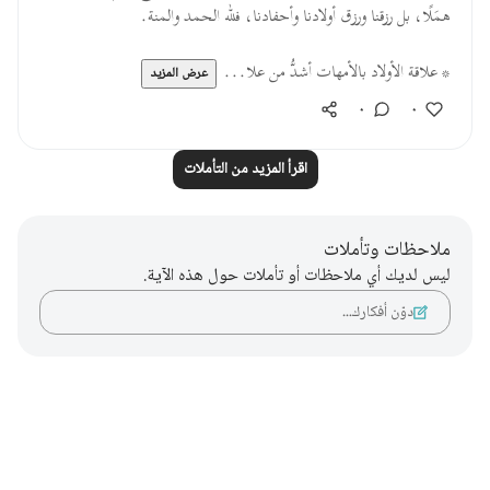
همَلًا، بل رزقنا ورزق أولادنا وأحفادنا، فلله الحمد والمنة.
* علاقة الأولاد بالأمهات أشدُّ من علا...
عرض المزيد
٠
٠
اقرأ المزيد من التأملات
ملاحظات وتأملات
ليس لديك أي ملاحظات أو تأملات حول هذه الآية.
دوّن أفكارك…