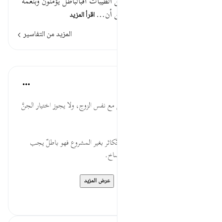
أزواجكم بنين وحفدة ورزقكم من الطيبات أفبالباطل يؤمنون وبنعمة
الله هم يكفرونوالله جعل لكم من أن…
اقرأ المزيد
المزيد من التفاسير
الدروس
موسوعة الهدايات القرآنية
قبل ٤٠ أسبوعًا
·
المراجع
آية ٧٢:١٦
أَنفُسِكُمْ... خُلِقت الزَّوجة للتكامل مع نفس الزوج، ولا يجوز اختيار الجنَّ
أو الحيوان أو المثل في التزاوج.
أَفَبِالْبَاطِلِ... كلَّ طريقٍ للتناكح والتَّكاثر بغير المشروع فهو باطلٌ يجب
اجتنابه كالتلاعب بالنطف والاستنساخ.
وَرَزَقَكُم... الله هو المتكفِّل بأرز...
عرض المزيد
٠
٠