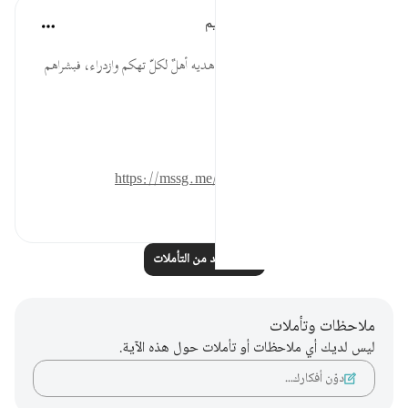
الهيئة العالمية لتدبر القرآن الكريم
قبل ٢٩ أسبوعًا
·
المراجع
آية ٥٦:٥٦
المخالفون لمنهج الله والمارقون من هديه أهلٌ لكلّ تهكم وازدراء، فبشراهم
يوم القيامة نزُل القهر والاستياء!
المصدر: هدايات القرآن الكريم
للمزيد حمل تطبيق تدبر:
https://mssg.me/4lx6w
٠
٠
اقرأ المزيد من التأملات
ملاحظات وتأملات
ليس لديك أي ملاحظات أو تأملات حول هذه الآية.
دوّن أفكارك…