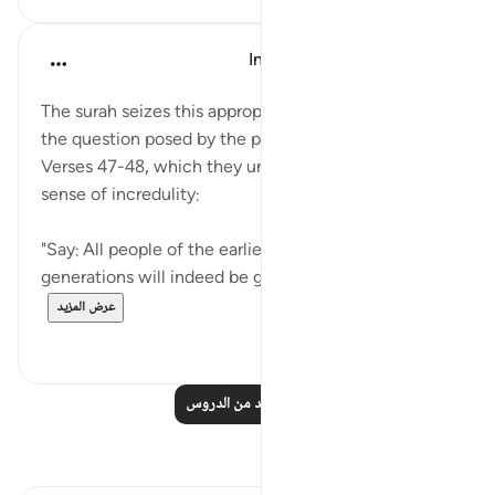
In the Shade of the Quran
قبل ٣١ أسبوعًا
·
المراجع
آية ٤٩:٥٦-٥٦
The surah seizes this appropriate moment to answer
the question posed by the people on the left in
Verses 47-48, which they unfold in an exaggerated
sense of incredulity:
"Say: All people of the earliest and latest
generations will indeed be gathered together...
عرض المزيد
٠
٠
اقرأ المزيد من الدروس
تأملات