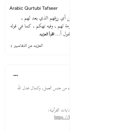
Arabic Qurtubi Tafseer
قوله تعالى : هذا نزلهم يوم الدين أي رزقهم الذي يعد لهم ،
كالنزل الذي يعد للأضياف تكرمة لهم ، وفيه تهكم ، كما في قوله
تعالى : فبشرهم بعذاب أليم وكقول أ…
اقرأ المزيد
المزيد من التفاسير
الدروس
موسوعة الهدايات القرآنية
قبل ٤٠ أسبوعًا
·
المراجع
آية ٥٦:٥٦
نُزُلُهُمْ ... التهكم بالكافرين، والجزاء من جنس العمل، وكمال عدل الله
تعالى؛ فلا يُعذب إلا بعد الإعذار.
لقراءة المزيد اذهب إلى موسوعة الهدايات القرآنية:
https://hidayaaencyc.net/mawso3a
٠
٠