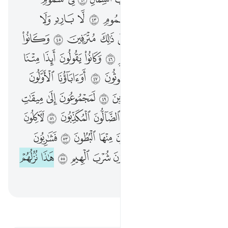
وَأَصْحَـٰبُ ٱلشِّمَالِ مَآ أَصْحَـٰبُ ٱلشِّمَالِ ٤١ فِى سَمُومٍۢ وَحَمِيمٍۢ ٤٢ وَظِلٍّۢ مِّن يَحْمُومٍۢ ٤٣ لَّا بَارِدٍۢ وَلَا كَرِيمٍ ٤٤ إِنَّهُمْ كَانُوا۟ قَبْلَ ذَٰلِكَ مُتْرَفِينَ ٤٥ وَكَانُوا۟ يُصِرُّونَ عَلَى ٱلْحِنثِ ٱلْعَظِيمِ ٤٦ وَكَانُوا۟ يَقُولُونَ أَئِذَا مِتْنَا وَكُنَّا تُرَابًۭا وَعِظَـٰمًا أَءِنَّا لَمَبْعُوثُونَ ٤٧ أَوَءَابَآؤُنَا ٱلْأَوَّلُونَ ٤٨ قُلْ إِنَّ ٱلْأَوَّلِينَ وَٱلْـَٔاخِرِينَ ٤٩ لَمَجْمُوعُونَ إِلَىٰ مِيقَـٰتِ يَوْمٍۢ مَّعْلُومٍۢ ٥٠ ثُمَّ إِنَّكُمْ أَيُّهَا ٱلضَّآلُّونَ ٱلْمُكَذِّبُونَ ٥١ لَـَٔاكِلُونَ مِن شَجَرٍۢ مِّن زَقُّومٍۢ ٥٢ فَمَالِـُٔونَ مِنْهَا ٱلْبُطُونَ ٥٣ فَشَـٰرِبُونَ عَلَيْهِ مِنَ ٱلْحَمِيمِ ٥٤ فَشَـٰرِبُونَ شُرْبَ ٱلْهِيمِ ٥٥ هَـٰذَا نُزُلُهُمْ يَوْمَ ٱلدِّينِ ٥٦
ﲮ
ﲯ
ﲰ
ﲱ
ﲲ
ﲳ
ﲴ
ﲵ
ﲶ
ﲷ
ﲸ
ﲹ
ﲺ
ﲻ
ﲼ
ﲽ
ﲾ
ﲿ
ﳀ
ﳁ
ﳂ
ﳃ
ﳄ
ﳅ
ﳆ
ﳇ
ﳈ
ﳉ
ﳊ
ﳋ
ﳌ
ﳍ
ﳎ
ﳏ
ﳐ
ﳑ
ﳒ
ﳓ
ﳔ
ﳕ
ﳖ
ﳗ
ﳘ
ﳙ
ﳚ
ﳛ
ﳜ
ﱁ
ﱂ
ﱃ
ﱄ
ﱅ
ﱆ
ﱇ
ﱈ
ﱉ
ﱊ
ﱋ
ﱌ
ﱍ
ﱎ
ﱏ
ﱐ
ﱑ
ﱒ
ﱓ
ﱔ
ﱕ
ﱖ
ﱗ
ﱘ
ﱙ
ﱚ
ﱛ
ﱜ
ﱝ
ﱞ
اقرأ التفسير