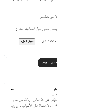
نمنى ؟؟
معنى ذلك : انه لا شاب شعرهم والا تغير شكلهم -
قالوا لبثنا يوما' او بعض يوم .: هذا يعطى تخيل لهول المفاجأة بعد أن
يعلموا حقيقة طول نومهم.
-تدخل أحدهم وأوقف النقاش فى محاولة تقدي...
عرض المزيد
٠
١
اقرأ المزيد من الدروس
تأملات
الهيئة العالمية لتدبر القرآن الكريم
قبل ٢٩ أسبوعًا
·
المراجع
آية ١٨:١٨، ١٨:١٨-١٩
* العملُ بالأسباب لا ينافي صدقَ التوكُّل على الله تعالى، ولكنَّه من تمام
التوكُّل والتسليم، فلا تَواكُلَ في الإسلام، ولا اعتمادَ على الأسباب دون رب