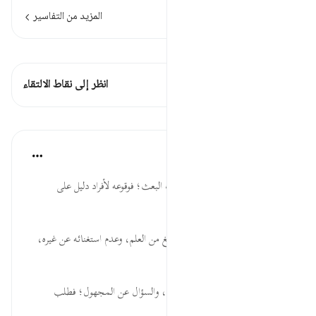
المزيد من التفاسير
اطلع على القراءات
هذه الآية 1 التقاطعات
انظر إلى نقاط الالتقاء
الدروس
موسوعة الهدايات القرآنية
قبل ٤٠ أسبوعًا
·
المراجع
آية ١٩:١٨
بَعَثْنَاهُمْ... قدرة الله تعالى، وإثبات البعث؛ فوقوعه لأفراد دليل على
إمكانيته لعموم الخلق.
لِيَتَسَاءلُوا... جهل الإنسان مهما بلغ من العلم، وعدم استغنائه عن غيره،
وأهمية تباحث العلوم.
كَمْ لَبِثْتُمْ... مشروعية مذاكرة العلم، والسؤال عن المجهول؛ فطلب
المعرف...
عرض المزيد