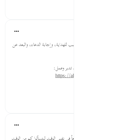
٠
٠
القرآن تدبر وعمل
قبل ٤٠ أسبوعًا
·
المراجع
آية ١٩:١٨
طيب الطعام له منافع كثيرة؛ فهو سبب للهداية، وإجابة الدعاء، والبعد عن
الأمراض.
* للمزيد عن هذه الآية في مصحف تدبر وعمل:
https://altadabbur.com/#aya=18_19
#توجيهات
٠
٠
Fadel Soliman
قبل ٦ سنوات
·
المراجع
آية ١٩:١٨
وكذلك بعثناهم ..أيقظهم الله جميعاُ في نفس الوقت ليتسألوا كم من الوقت