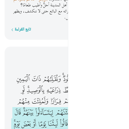
الفضية هذه إلى مدينتنا فلينظر:
أيَّ أهل المدينة أحلُّ وأطيب طعامًا؟
فليأتكم بقوت منه، وليتلطف في شرائه مع البائع حتى لا ننكشف، ويظهر
أمرنا، ولا يُعْلِمَنَّ بكم أحدًا من الناس.
تابع القراءة
كلمة بكلمة
اقرأ في السياق
الفصل ١٨, صفحة ٢٩٥, جوز ١٥
وتحسبهم ايقاظا وهم رقود ونقلبهم ذات اليمين وذات الشمال وكلبهم باسط ذراعيه بالوصيد لو اطلعت عليهم لوليت منهم فرارا ولمليت منهم رعبا ١٨ وكذالك بعثناهم ليتساءلوا بينهم قال قايل منهم كم لبثتم قالوا لبثنا يوما او بعض يو
ﱼ
ﱽ
ﱾ
ﱿﲀ
ﲁ
ﲂ
ﲃ
وَتَحْسَبُهُمْ أَيْقَاظًۭا وَهُمْ رُقُودٌۭ ۚ وَنُقَلِّبُهُمْ ذَاتَ ٱلْيَمِينِ وَذَاتَ ٱلشِّمَالِ ۖ وَكَلْبُهُم بَـٰسِطٌۭ ذِرَاعَيْهِ بِٱلْوَصِيدِ ۚ لَوِ ٱطَّلَعْتَ عَلَيْهِمْ لَوَلَّيْتَ مِنْهُمْ فِرَارًۭا وَلَمُلِئْتَ مِنْهُمْ رُعْبًۭا ١٨ وَكَذَٰلِكَ بَعَثْنَـٰهُمْ لِيَتَسَآءَلُوا۟ بَيْنَهُمْ ۚ قَالَ قَآئِلٌۭ مِّنْهُمْ كَمْ لَبِثْتُمْ ۖ قَالُوا۟ لَبِثْنَا يَوْمًا أَوْ
ﲄ
ﲅﲆ
ﲇ
ﲈ
ﲉ
ﲊﲋ
ﲌ
ﲍ
ﲎ
ﲏ
ﲐ
ﲑ
ﲒ
ﲓ
ﲔ
ﲕ
ﲖ
ﲗ
ﲘ
ﲙﲚ
ﲛ
ﲜ
ﲝ
ﲞ
ﲟﲠ
ﲡ
ﲢ
ﲣ
ﲤ
ﲥ
ﲦﲧ