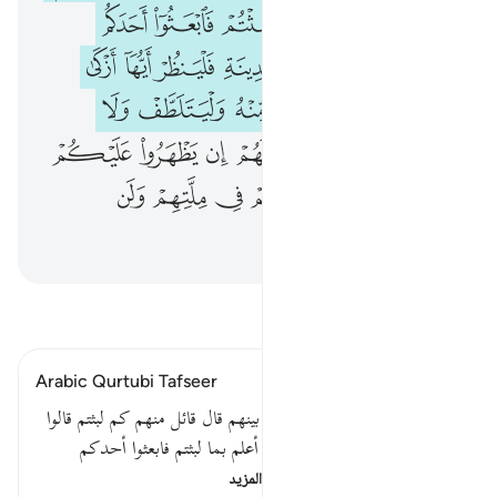
ﲨ
ﲩ
ﲪ
ﲫ
ﲬ
ﲭ
ﲮ
ﲯ
ﲰ
ﲱ
ﲲ
ﲳ
ﲴ
ﲵ
ﲶ
ﲷ
ﲸ
ﲹ
ﲺ
ﲻ
ﲼ
ﲽ
ﲾ
ﲿ
ﳀ
ﳁ
ﳂ
ﳃ
ﳄ
ﳅ
ﳆ
ﳇ
ﳈ
ﳉ
ﳊ
ﳋ
ﳌ
ﳍ
اقرأ التفسير
Arabic Qurtubi Tafseer
قوله : وكذلك بعثناهم ليتساءلوا بينهم قال قائل منهم كم لبثتم قالوا
لبثنا يوما أو بعض يوم قالوا ربكم أعلم بما لبثتم فابعثوا أحدكم
بورقكم هذه إلى المدينة…
اقرأ المزيد