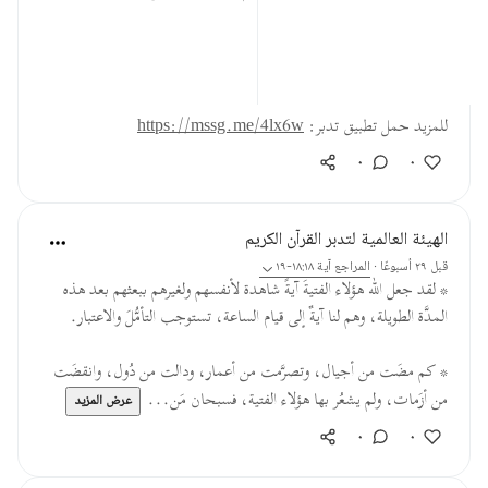
الأرباب.
المصدر: هدايات القرآن الكريم
للمزيد حمل تطبيق تدبر:
https://mssg.me/4lx6w
٠
٠
الهيئة العالمية لتدبر القرآن الكريم
قبل ٢٩ أسبوعًا
·
المراجع
آية ١٨:١٨-١٩
* لقد جعل الله هؤلاء الفتيةَ آيةً شاهدة لأنفسهم ولغيرهم ببعثهم بعد هذه
المدَّة الطويلة، وهم لنا آيةٌ إلى قيام الساعة، تستوجب التأمُّلَ والاعتبار.
* كم مضَت من أجيال، وتصرَّمت من أعمار، ودالت من دُول، وانقضَت
من أزَمات، ولم يشعُر بها هؤلاء الفتية، فسبحان مَن...
عرض المزيد
٠
٠