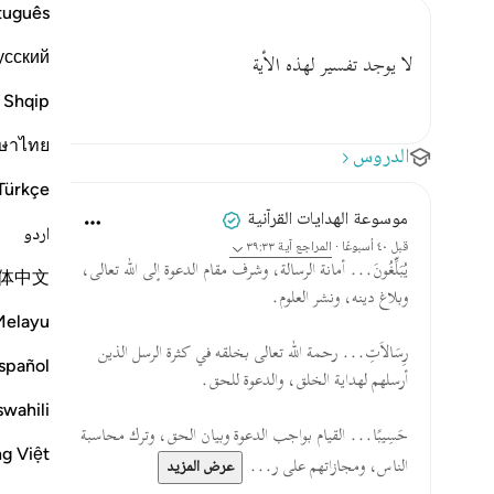
tuguês
усский
لا يوجد تفسير لهذه الأية
Shqip
ษาไทย
الدروس
Türkçe
موسوعة الهدايات القرآنية
اردو
قبل ٤٠ أسبوعًا
·
المراجع
آية ٣٩:٣٣
يُبَلِّغُونَ... أمانة الرسالة، وشرف مقام الدعوة إلى الله تعالى،
体中文
وبلاغ دينه، ونشر العلوم.
Melayu
رِسَالاَتِ... رحمة الله تعالى بخلقه في كثرة الرسل الذين
spañol
أرسلهم لهداية الخلق، والدعوة للحق.
swahili
حَسِيبًا... القيام بواجب الدعوة وبيان الحق، وترك محاسبة
ng Việt
الناس، ومجازاتهم على ر...
عرض المزيد