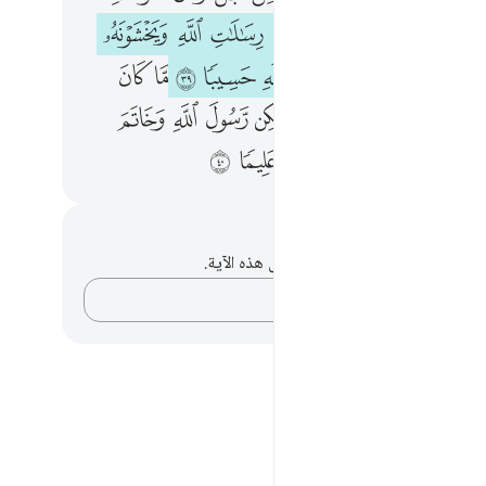
ﲥ
ﲦ
ﲧ
ﲨ
ﲩ
ﲪ
ﲫ
ﲭ
ﲮ
ﲯ
ﲰﲱ
ﲲ
ﲳ
ﲴ
ﲵ
ﲶ
ﲷ
ﲹ
ﲺ
ﲻ
ﲼ
ﲽ
ﲾ
ﲿ
ﳀ
ﳂ
ﳃ
ﳄ
ﳅ
ﳆ
ﳇ
ﳈ
حظات وتأملات
لديك أي ملاحظات أو تأملات حول هذه الآية.
دوّن أفكارك…