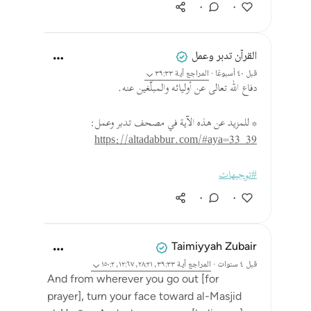
٠
٠
القرآن تدبر وعمل
قبل ٤٠ أسبوعًا
·
المراجع
آية ٣٩:٣٣
دفاع الله تعالى عن أوليائه والمبلّغين عنه.
* للمزيد عن هذه الآية في مصحف تدبر وعمل:
https://altadabbur.com/#aya=33_39
#توجيهات
٠
٠
Taimiyyah Zubair
قبل ٤ سنوات
·
المراجع
آية ٣٩:٣٣، ٢٨:٢١، ١٢:٦٧، ١٥٠:٢
And from wherever you go out [for
prayer], turn your face toward al-Masjid