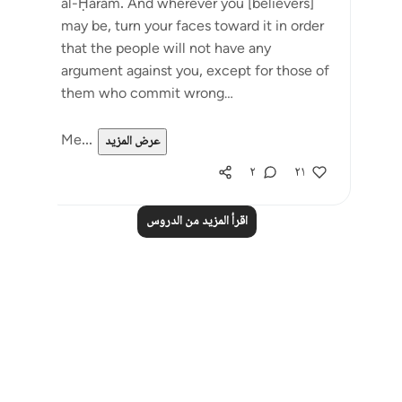
al-Ḥarām. And wherever you [believers]
may be, turn your faces toward it in order
that the people will not have any
argument against you, except for those of
them who commit wrong…
Me...
عرض المزيد
٢
٢١
اقرأ المزيد من الدروس