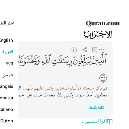
اختر اللغ
033
الأحزاب
33:39
الذين يبلغون رسالات الله ويخشونه ولا يخشون احدا الا ا
English
العربية
ﲧ
ﲨ
ﲩ
ﲪ
ﲫ
ﲬ
ﲭ
বাংলা
ﲵ
فارسی
ançais
ثم ذكر سبحانه الأنبياء الماضين وأثنى عليهم بأنهم:
الذين يُبَلِّغو
يخافون أحدًا سواه. وكفى بالله محاسبًا عباده على جميع أعمالهم وم
onesia
كلمة بكلمة
taliano
اقرأ التفسير
Dutch