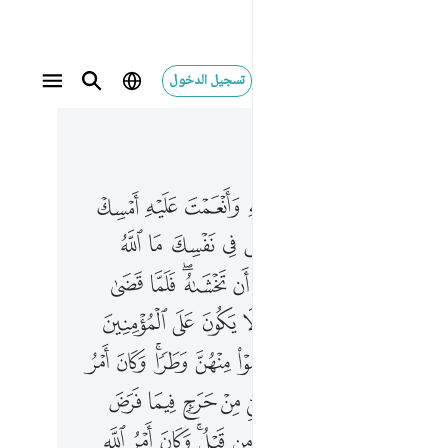
تسجيل الدخول
 في السياق
٤, جوز ٢٢
 للذي انعم الله عليه وانعمت عليه امسك عليك زوجك واتق الله وتخفي في نفسك ما الله مبديه وتخشى الناس والله احق ان تخشاه فلما قضى زيد منها وطرا زوجناكها لكي
ﱜ
ﱝ
ﱞ
ﱟ
ﱠ
ﱡ
ﱢ
ﱣ
ُ لِلَّذِىٓ أَنْعَمَ ٱللَّهُ عَلَيْهِ وَأَنْعَمْتَ عَلَيْهِ أَمْسِكْ عَلَيْكَ زَوْجَكَ وَٱتَّقِ ٱللَّهَ وَتُخْفِى فِى نَفْسِكَ مَا ٱللَّهُ مُبْدِيهِ وَتَخْشَى ٱلنَّاسَ وَٱللَّهُ أَحَقُّ أَن تَخْشَىٰهُ ۖ فَلَمَّا قَضَىٰ زَيْدٌۭ مِّنْهَا وَطَرًۭا زَوَّجْنَـٰكَهَ
ﱥ
ﱦ
ﱧ
ﱨ
ﱩ
ﱪ
ﱫ
ﱬ
ﱮ
ﱯ
ﱰ
ﱱ
ﱲ
ﱳﱴ
ﱵ
ﱶ
ﱸ
ﱹ
ﱺ
ﱻ
ﱼ
ﱽ
ﱾ
ﱿ
ﲁ
ﲂ
ﲃ
ﲄ
ﲅ
ﲆ
ﲇﲈ
ﲉ
ﲊ
ﲌ
ﲍ
ﲎ
ﲏ
ﲐ
ﲑ
ﲒ
ﲓ
ﲔ
ﲕ
ﲗﲘ
ﲙ
ﲚ
ﲛ
ﲜ
ﲝ
ﲞ
ﲟﲠ
ﲡ
ﲢ
ﲣ