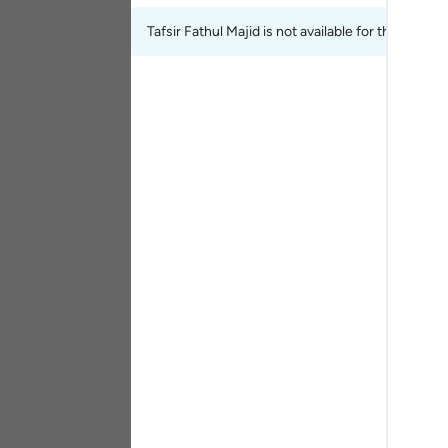
Portu
Tafsir Fathul Majid is not available for the curren
русск
Shqip
ภาษา
Türkç
اردو
简体
Melay
Españ
Kiswah
Tiếng 