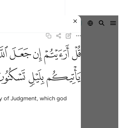
Sign in
ﱖ
ﱗ
ﱘ
ﱙ
ﱚ
ﱥ
ﱦ
ﱧ
Day of Judgment, which god