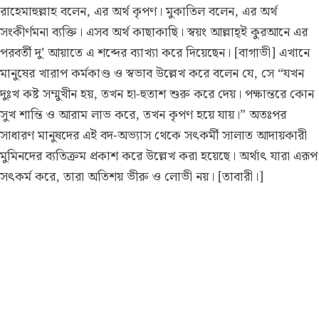
রাহেমাহুল্লাহ বলেন, এর অর্থ কৃপণ। মুকাতিল বলেন, এর অর্থ
সংকীর্ণমনা ব্যক্তি। এসব অর্থ কাছাকাছি। স্বয়ং আল্লাহ্ই কুরআনে এর
পরবর্তী দু’ আয়াতে এ শব্দের ব্যাখ্যা করে দিয়েছেন। [বাগাভী] এখানে
মানুষের খারাপ কর্মকাণ্ড ও স্বভাব উল্লেখ করে বলেন যে, সে “যখন
দুঃখ কষ্ট সম্মুখীন হয়, তখন হা-হুতাশ শুরু করে দেয়। পক্ষান্তরে কোন
সুখ শান্তি ও আরাম লাভ করে, তখন কৃপণ হয়ে যায়।” অতঃপর
সাধারণ মানুষদের এই বদ-অভ্যাস থেকে সৎকর্মী সালাত আদায়কারী
মুমিনদের ব্যতিক্রম প্রকাশ করে উল্লেখ করা হয়েছে। অর্থাৎ যারা এরূপ
সৎকর্ম করে, তারা অতিশয় ভীরু ও লোভী নয়। [তাবারী।]