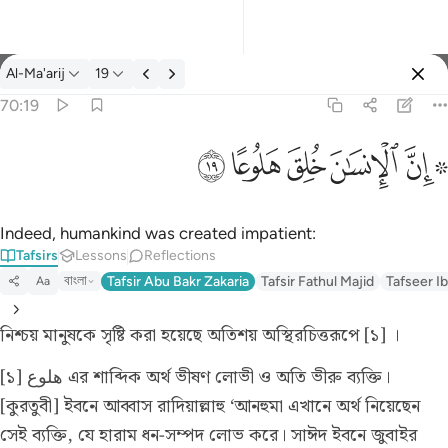
Tafsir: Al-Ma'arij 70:19
Al-Ma'arij
19
Sign in
70:19
۞ ان الانسان خلق هلوعا ١٩
ﱪ ﱫ
ﱬ
ﱭ
ﱮ
ﱯ
۞ إِنَّ ٱلْإِنسَـٰنَ خُلِقَ هَلُوعًا ١٩
Indeed, humankind was created impatient:
Tafsirs
Lessons
Reflections
বাংলা
Tafsir Abu Bakr Zakaria
Tafsir Fathul Majid
Tafseer Ib
Aa
নিশ্চয় মানুষকে সৃষ্টি করা হয়েছে অতিশয় অস্থিরচিত্তরূপে [১] ।
[১] هلوع এর শাব্দিক অর্থ ভীষণ লোভী ও অতি ভীরু ব্যক্তি।
[কুরতুবী] ইবনে আব্বাস রাদিয়াল্লাহু ‘আনহুমা এখানে অর্থ নিয়েছেন
সেই ব্যক্তি, যে হারাম ধন-সম্পদ লোভ করে। সাঈদ ইবনে জুবাইর