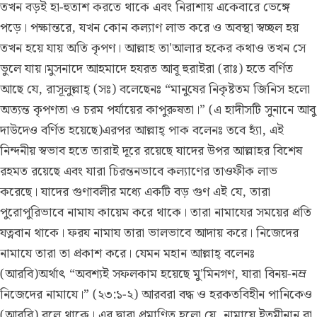
তখন বড়ই হা-হুতাশ করতে থাকে এবং নিরাশায় একেবারে ভেঙ্গে
পড়ে। পক্ষান্তরে, যখন কোন কল্যাণ লাভ করে ও অবস্থা স্বচ্ছল হয়
তখন হয়ে যায় অতি কৃপণ। আল্লাহ তা'আলার হকের কথাও তখন সে
ভুলে যায়।মুসনাদে আহমাদে হযরত আবূ হুরাইরা (রাঃ) হতে বর্ণিত
আছে যে, রাসূলুল্লাহ্ (সঃ) বলেছেনঃ “মানুষের নিকৃষ্টতম জিনিস হলো
অত্যন্ত কৃপণতা ও চরম পর্যায়ের কাপুরুষতা।” (এ হাদীসটি সুনানে আবু
দাউদেও বর্ণিত হয়েছে)এরপর আল্লাহ্ পাক বলেনঃ তবে হ্যাঁ, এই
নিন্দনীয় স্বভাব হতে তারাই দূরে রয়েছে যাদের উপর আল্লাহর বিশেষ
রহমত রয়েছে এবং যারা চিরন্তনভাবে কল্যাণের তাওফীক লাভ
করেছে। যাদের গুণাবলীর মধ্যে একটি বড় গুণ এই যে, তারা
পুরোপুরিভাবে নামায কায়েম করে থাকে। তারা নামাযের সময়ের প্রতি
যত্নবান থাকে। ফরয নামায তারা ভালভাবে আদায় করে। নিজেদের
নামাযে তারা তা প্রকাশ করে। যেমন মহান আল্লাহ্ বলেনঃ
(আরবি)অর্থাৎ “অবশ্যই সফলকাম হয়েছে মু'মিনগণ, যারা বিনয়-নম্র
নিজেদের নামাযে।” (২৩:১-২) আরবরা বদ্ধ ও হরকতবিহীন পানিকেও
(আরবি) বলে থাকে। এর দ্বারা প্রমাণিত হলো যে, নামাযে ইতমীনান বা