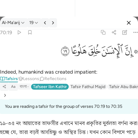
Tafsir: Al-Ma'arij 70:19
Al-Ma'arij
19
Sign in
70:19
۞ ان الانسان خلق هلوعا ١٩
ﱪ ﱫ
ﱬ
ﱭ
ﱮ
ﱯ
۞ إِنَّ ٱلْإِنسَـٰنَ خُلِقَ هَلُوعًا ١٩
Indeed, humankind was created impatient:
Tafsirs
Lessons
Reflections
বাংলা
Tafseer Ibn Kathir
Tafsir Fathul Majid
Tafsir Abu Bakr
Aa
You are reading a tafsir for the group of verses 70:19 to 70:35
১৯-৩৫ নং আয়াতের তাফসীর
এখানে মানব প্রকৃতির দুর্বলতা বর্ণনা করা
হচ্ছে যে, তারা বড়ই অসহিষ্ণু ও অস্থির চিত্ত। যখন কোন বিপদে পড়ে