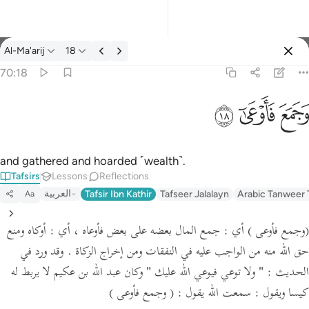
Tafsir: Al-Ma'arij 70:18
Al-Ma'arij
18
Sign in
70:18
وجمع فاوعى ١٨
ﱧ
ﱨ
ﱩ
وَجَمَعَ فَأَوْعَىٰٓ ١٨
and gathered and hoarded ˹wealth˺.
Tafsirs
Lessons
Reflections
العربية
Tafsir Ibn Kathir
Tafseer Jalalayn
Arabic Tanweer 
Aa
(وجمع فأوعى )
أي : جمع المال بعضه على بعض فأوعاه ،
أي :
أوكاه ومنع
حق الله منه من الواجب عليه في النفقات ومن إخراج الزكاة .
وقد ورد في
الحديث :
" ولا توعي فيوعي الله عليك "
وكان عبد الله بن عكيم لا يربط له
كيسا ويقول : سمعت الله يقول :
( وجمع فأوعى )