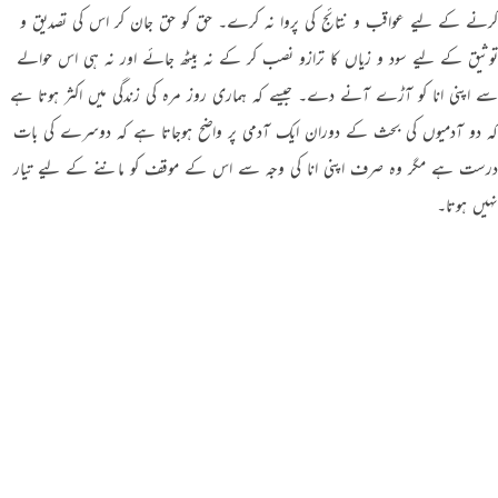
کرنے کے لیے عواقب و نتائج کی پروا نہ کرے۔ حق کو حق جان کر اس کی تصدیق و
توثیق کے لیے سود و زیاں کا ترازو نصب کر کے نہ بیٹھ جائے اور نہ ہی اس حوالے
سے اپنی انا کو آڑے آنے دے۔ جیسے کہ ہماری روز مرہ کی زندگی میں اکثر ہوتا ہے
کہ دو آدمیوں کی بحث کے دوران ایک آدمی پر واضح ہوجاتا ہے کہ دوسرے کی بات
درست ہے مگر وہ صرف اپنی انا کی وجہ سے اس کے موقف کو ماننے کے لیے تیار
نہیں ہوتا۔