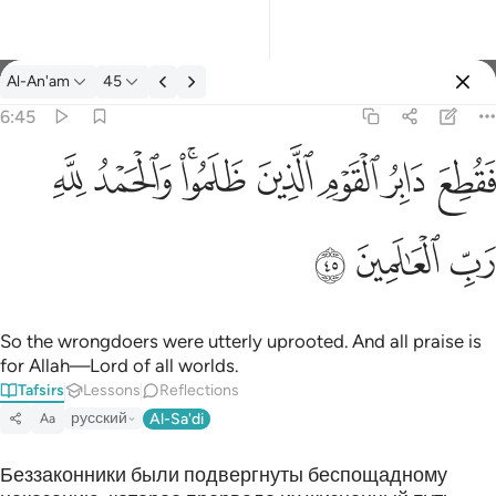
Tafsir: Al-An'am 6:45
Al-An'am
45
Sign in
6:45
فقطع دابر القوم الذين ظلموا والحمد لله رب العالمين ٤٥
ﱁ
ﱂ
ﱃ
ﱄ
ﱅﱆ
ﱇ
ﱈ
َابِرُ ٱلْقَوْمِ ٱلَّذِينَ ظَلَمُوا۟ ۚ وَٱلْحَمْدُ لِلَّهِ رَبِّ ٱلْعَـٰلَمِينَ ٤٥
ﱉ
ﱊ
ﱋ
So the wrongdoers were utterly uprooted. And all praise is
for Allah—Lord of all worlds.
Tafsirs
Lessons
Reflections
русский
Al-Sa'di
Aa
Беззаконники были подвергнуты беспощадному