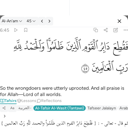
Tafsir: Al-An'am 6:45
Al-An'am
45
Sign in
6:45
فقطع دابر القوم الذين ظلموا والحمد لله رب العالمين ٤٥
ﱁ
ﱂ
ﱃ
ﱄ
ﱅﱆ
ﱇ
ﱈ
َابِرُ ٱلْقَوْمِ ٱلَّذِينَ ظَلَمُوا۟ ۚ وَٱلْحَمْدُ لِلَّهِ رَبِّ ٱلْعَـٰلَمِينَ ٤٥
ﱉ
ﱊ
ﱋ
So the wrongdoers were utterly uprooted. And all praise is
for Allah—Lord of all worlds.
Tafsirs
Lessons
Reflections
العربية
Al-Tafsir Al-Wasit (Tantawi)
Tafseer Jalalayn
Arab
Aa
ثم قال - تعالى - : { فَقُطِعَ دَابِرُ القوم الذين ظَلَمُواْ والحمد للَّهِ رَبِّ العالمين }