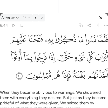
Tafsir: Al-An'am 6:44
Al-An'am
44
Sign in
6:44
واب كل شيء حتى اذا فرحوا بما اوتوا اخذناهم بغتة فاذا هم مبلسون ٤٤
ﳇ
ﳈ
ﳉ
ﳊ
ﳋ
ﳌ
ﳍ
شَىْءٍ حَتَّىٰٓ إِذَا فَرِحُوا۟ بِمَآ أُوتُوٓا۟ أَخَذْنَـٰهُم بَغْتَةًۭ فَإِذَا هُم مُّبْلِسُونَ ٤٤
ﳎ
ﳏ
ﳐ
ﳑ
ﳒ
ﳓ
ﳔ
ﳕ
ﳖ
ﳗ
ﳘ
ﳙ
ﳚ
ﳛ
When they became oblivious to warnings, We showered
them with everything they desired. But just as they became
prideful of what they were given, We seized them by