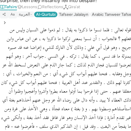
surprise, then they instantly fell into despair!
Tafsirs
Lessons
Reflections
Qira'at
العربية
Al-Qurtubi
Tafseer Jalalayn
Arabic Tanweer Tafs
Aa
قوله تعالى : فلما نسوا ما ذكروا به يقال : لم ذموا على النسيان وليس من
فعلهم ؟ فالجواب : أن نسوا بمعنى تركوا ما ذكروا به ، عن ابن عباس وابن
جريج ، وهو قول أبي علي ; وذلك لأن التارك للشيء إعراضا عنه قد صيره
بمنزلة ما قد نسي ، كما يقال : تركه . في النسي .جواب آخر : وهو أنهم
تعرضوا للنسيان فجاز الذم لذلك ; كما جاز الذم على التعرض لسخط الله عز
وجل وعقابه . فتحنا عليهم أبواب كل شيء أي : من النعم والخيرات ، أي :
كثرنا لهم ذلك . والتقدير عند أهل العربية : فتحنا عليهم أبواب كل شيء كان
مغلقا عنهم . حتى إذا فرحوا بما أوتوا معناه بطروا وأشروا وأعجبوا وظنوا أن
ذلك العطاء لا يبيد ، وأنه دال على رضاء الله عز وجل عنهم أخذناهم بغتة أي
استأصلناهم وسطونا بهم . و ( بغتة ) معناه فجأة ، وهي الأخذ على غرة ومن
غير تقدم أمارة ; فإذا أخذ الإنسان وهو غار غافل فقد أخذ بغتة ، وأنكى شيء
ما يفجأ من البغت . وقد قيل : إن التذكير الذي سلف - فأعرضوا عنه - قام