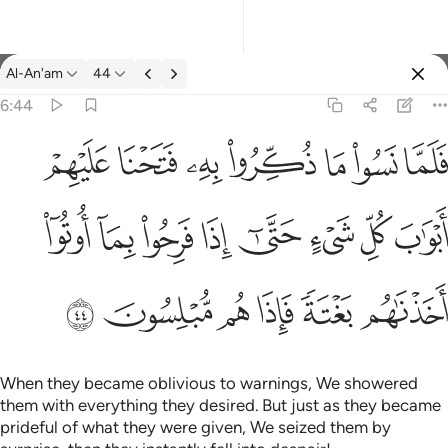
Tafsir: Al-An'am 6:44
Al-An'am
44
Sign in
6:44
واب كل شيء حتى اذا فرحوا بما اوتوا اخذناهم بغتة فاذا هم مبلسون ٤٤
ﳇ
ﳈ
ﳉ
ﳊ
ﳋ
ﳌ
ﳍ
شَىْءٍ حَتَّىٰٓ إِذَا فَرِحُوا۟ بِمَآ أُوتُوٓا۟ أَخَذْنَـٰهُم بَغْتَةًۭ فَإِذَا هُم مُّبْلِسُونَ ٤٤
ﳎ
ﳏ
ﳐ
ﳑ
ﳒ
ﳓ
ﳔ
ﳕ
ﳖ
ﳗ
ﳘ
ﳙ
ﳚ
ﳛ
When they became oblivious to warnings, We showered
them with everything they desired. But just as they became
prideful of what they were given, We seized them by