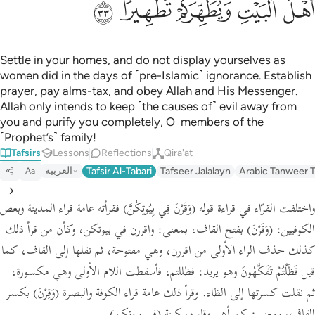
ﱽ
ﱾ
ﱿ
ﲀ
ﲁ
Settle in your homes, and do not display yourselves as
women did in the days of ˹pre-Islamic˺ ignorance. Establish
prayer, pay alms-tax, and obey Allah and His Messenger.
Allah only intends to keep ˹the causes of˺ evil away from
you and purify you completely, O members of the
˹Prophet’s˺ family!
Tafsirs
Lessons
Reflections
Qira'at
العربية
Tafsir Al-Tabari
Tafseer Jalalayn
Arabic Tanweer T
Aa
واختلفت القرّاء في قراءة قوله
(وَقَرْنَ فِي بِيُوتِكُنَّ)
فقرأته عامة قراء المدينة وبعض
الكوفيين:
(وَقَرْنَ)
بفتح القاف،
بمعنى:
واقررن في بيوتكن، وكأن من قرأ ذلك
كذلك حذف الراء الأولى من اقررن، وهي مفتوحة، ثم نقلها إلى القاف،
كما
قيل فَظَلْتُمْ تَفَكَّهُونَ وهو يريد:
فظللتم، فأسقطت اللام الأولى وهي مكسورة،
ثم نقلت كسرتها إلى الظاء. وقرأ ذلك عامة قراء الكوفة والبصرة
(وَقِرْنَ)
بكسر